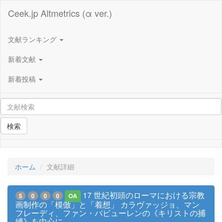
Ceek.jp Altmetrics (α ver.)
文献ランキング
新着文献
新着投稿
検索
ホーム
文献詳細
17 世紀初頭のローマにおける宗教
5
0
0
0
OA
画制作の「模倣」と「着想」 カラヴァッジョ、マン
フレーディ、ファン・バビューレンの《キリストの捕
縛》を中心に