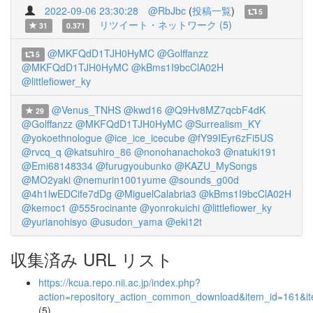
2022-09-06 23:30:28
@RbJbc
(
投稿一覧
)
5
リツイート・ネットワーク (5)
31
0.371
@MKFQdD1TJH0HyMC
@Golffanzz
5
@MKFQdD1TJH0HyMC
@kBms1I9bcClA02H
@littlefiower_ky
@Venus_TNHS
@kwd16
@Q9Hv8MZ7qcbF4dK
29
@Golffanzz
@MKFQdD1TJH0HyMC
@Surrealism_KY
@yokoethnologue
@ice_ice_icecube
@fY99IEyr6zFi5US
@rvcq_q
@katsuhiro_86
@nonohanachoko3
@natuki191
@Emi68148334
@furugyoubunko
@KAZU_MySongs
@MO2yaki
@nemurin1001yume
@sounds_g00d
@4h1lwEDCife7dDg
@MiguelCalabria3
@kBms1I9bcClA02H
@kemoc1
@555rocinante
@yonrokuichi
@littlefiower_ky
@yurianohisyo
@usudon_yama
@eki12t
収集済み URL リスト
https://kcua.repo.nii.ac.jp/index.php?
action=repository_action_common_download&item_id=161&it
(5)