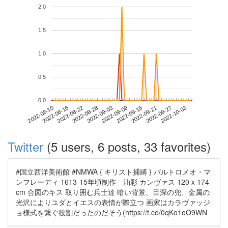
2.0
1.5
1.0
0.5
0.0
2022-09-27
2022-08-10
2022-08-28
2022-09-15
2022-10-03
2022-08-16
2022-09-03
2022-09-21
2022-08-22
2022-09-09
Twitter
(5 users, 6 posts, 33 favorites)
#国立西洋美術館 #NMWA { キリスト捕縛 } バルトロメオ・マ
ンフレーディ 1613-15年頃制作 油彩 カンヴァス 120 x 174
cm 合図のキス 取り囲む兵士達 暗い背景、目深の兜、金属の
光沢によりユダとイエスの表情が際立つ 画家はカラヴァッジ
ョ様式を繋ぐ役割だったのだそう(https://t.co/0qKo1oO9WN