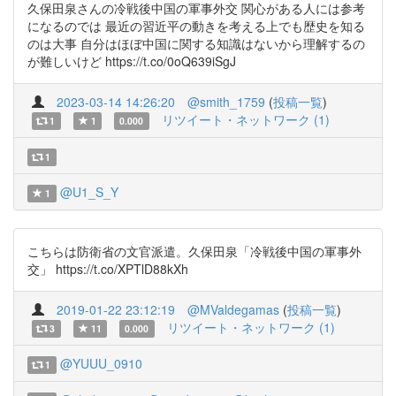
久保田泉さんの冷戦後中国の軍事外交 関心がある人には参考
になるのでは 最近の習近平の動きを考える上でも歴史を知る
のは大事 自分はほぼ中国に関する知識はないから理解するの
が難しいけど https://t.co/0oQ639iSgJ
2023-03-14 14:26:20
@smith_1759
(
投稿一覧
)
リツイート・ネットワーク (1)
1
1
0.000
1
@U1_S_Y
1
こちらは防衛省の文官派遣。久保田泉「冷戦後中国の軍事外
交」 https://t.co/XPTlD88kXh
2019-01-22 23:12:19
@MValdegamas
(
投稿一覧
)
リツイート・ネットワーク (1)
3
11
0.000
@YUUU_0910
1