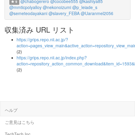
@chabogerero
@cocobee555
@kashiya85
9
@mmticpolyalloy
@nekonoizumi
@p_leiade_s
@semeteodayakani
@slavery_FEBA
@Uaranmel2056
収集済み URL リスト
https://grips.repo.nii.ac.jp/?
action=pages_view_main&active_action=repository_view_ma
(2)
https://grips.repo.nii.ac.jp/index.php?
action=repository_action_common_download&item_id=1593&i
(2)
ヘルプ
ご意見はこちら
TechTech Inc.