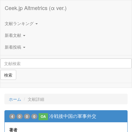
Ceek.jp Altmetrics (α ver.)
文献ランキング
新着文献
新着投稿
検索
ホーム
文献詳細
冷戦後中国の軍事外交
4
0
0
0
OA
著者