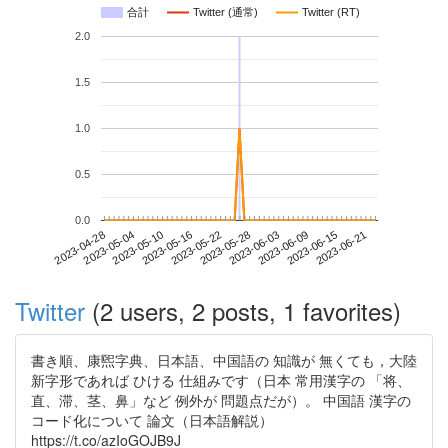
合計
Twitter (通常)
Twitter (RT)
2.0
1.5
1.0
0.5
0.0
2023-06-15
2023-04-28
2023-05-16
2023-06-03
2023-06-21
2023-05-04
2023-05-22
2023-06-09
2023-05-10
2023-05-28
Twitter
(2 users, 2 posts, 1 favorites)
書き順、康煕字典、日本語、中国語の 知識が 無くても，大陸
新字形であれば ひける 仕組みです（日本 常用漢字の 「将、
直、滞、茎、鼻」など 例外が 問題点だが）。 中国語 漢字の
コード化について 論文（日本語解説）
https://t.co/azIoGOJB9J