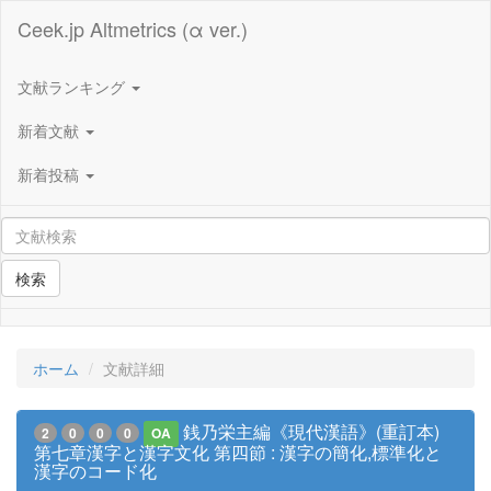
Ceek.jp Altmetrics (α ver.)
文献ランキング
新着文献
新着投稿
検索
ホーム
文献詳細
銭乃栄主編《現代漢語》(重訂本)
2
0
0
0
OA
第七章漢字と漢字文化 第四節 : 漢字の簡化,標準化と
漢字のコード化