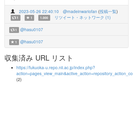
2023-05-26 22:40:10
@madeinwariofan
(
投稿一覧
)
リツイート・ネットワーク (1)
1
1
1.000
@hasu0107
1
@hasu0107
1
収集済み URL リスト
https://fukuoka-u.repo.nii.ac.jp/index.php?
action=pages_view_main&active_action=repository_action_
(2)