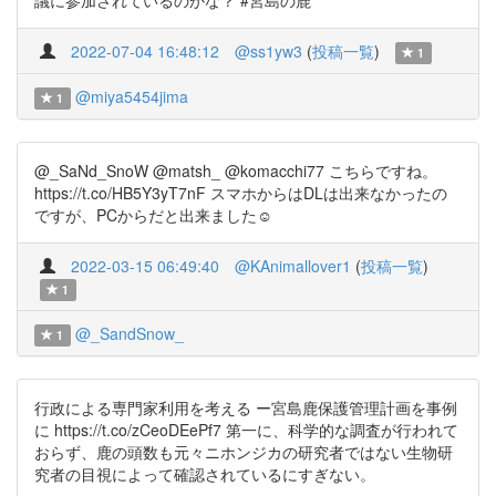
議に参加されているのかな？ #宮島の鹿
2022-07-04 16:48:12
@ss1yw3
(
投稿一覧
)
1
@miya5454jima
1
@_SaNd_SnoW @matsh_ @komacchi77 こちらですね。
https://t.co/HB5Y3yT7nF スマホからはDLは出来なかったの
ですが、PCからだと出来ました☺️
2022-03-15 06:49:40
@KAnimallover1
(
投稿一覧
)
1
@_SandSnow_
1
行政による専門家利用を考える ー宮島鹿保護管理計画を事例
に https://t.co/zCeoDEePf7 第一に、科学的な調査が行われて
おらず、鹿の頭数も元々ニホンジカの研究者ではない生物研
究者の目視によって確認されているにすぎない。