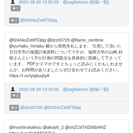
2023-08-29 10:53:09
@yagikaicom
(
投稿一覧
)
1
@f2434cZx6tFlQqq
1
@f2434cZx6tFlQqq @dzz00725 @Kamo_centime
@yuntaku_hintaku 横から突然失礼します。 引用して頂いた
廿日市市の保護計画資料についてですが、福岡大学の山崎 好
裕さんという方が計画の問題点を具体的に指摘して下さって
います。 PDFがスマホですとちょっと読みにくかもしれませ
んが、お時間がありましたらぜひ合わせてお読みください。
https://t.co/iyiqbuqIyA
2023-08-29 10:34:06
@yagikaicom
(
投稿一覧
)
2
@dzz00725
@f2434cZx6tFlQqq
2
@inochinokaihou @akoshi_2 @ohZC9THZ95bHhlZ