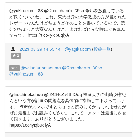
@yukinezumi_88 @Chanchanra_39so 争いを放置している
が良くないよね。 これ、東大出身の大学教授の方が書かれた
レポートなんだけどちょうどそのことを書いているので、読
むのちょっと大変なんだけど、よければヒマな時にでも読ん
でみて。 https://t.co/iyiqbuqIyA
2023-08-29 14:55:14
@yagikaicom
(
投稿一覧
)
3
@volnofunomusume
@Chanchanra_39so
3
@yukinezumi_88
@inochinokaihou @f2434cZx6tFlQqq 福岡大学の山崎 好裕さ
んという方が計画の問題点を具体的に指摘して下さっていま
す。 PDFがスマホですとちょっと読みにくかもしれませんが
ぜひ最後までお読みください。 これでコメントは最後にさせ
て頂きます。ありがとうございました。
https://t.co/iyiqbuqIyA