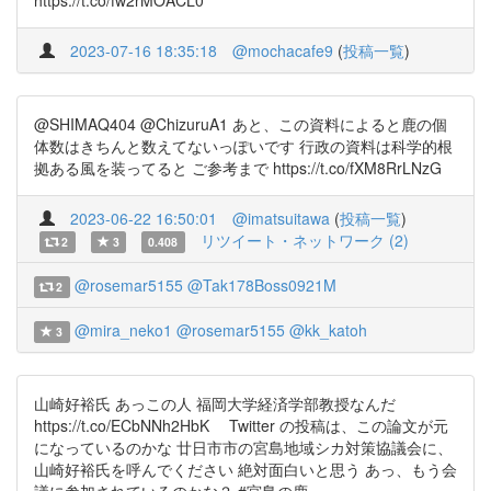
https://t.co/fw2rMOACL0
2023-07-16 18:35:18
@mochacafe9
(
投稿一覧
)
@SHIMAQ404 @ChizuruA1 あと、この資料によると鹿の個
体数はきちんと数えてないっぽいです 行政の資料は科学的根
拠ある風を装ってると ご参考まで https://t.co/fXM8RrLNzG
2023-06-22 16:50:01
@imatsuitawa
(
投稿一覧
)
リツイート・ネットワーク (2)
2
3
0.408
@rosemar5155
@Tak178Boss0921M
2
@mira_neko1
@rosemar5155
@kk_katoh
3
山崎好裕氏 あっこの人 福岡大学経済学部教授なんだ
https://t.co/ECbNNh2HbK Twitter の投稿は、この論文が元
になっているのかな 廿日市市の宮島地域シカ対策協議会に、
山崎好裕氏を呼んでください 絶対面白いと思う あっ、もう会