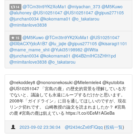
@TCm3tn9YK2XoMa1
@miyachan_373
@M5Kuwo
14
@aluhoney
@US10251047
@US10251047
@gipus277105
@junchan0034
@kokomama01
@o_takatarou
@mimitanlove3838
@M5Kuwo
@TCm3tn9YK2XoMa1
@US10251047
15
@llXbkCXYjdcA1B7
@lu_jajie
@gipus277105
@kisaragi1101
@mame_mame_shii
@Yuki35198982
@IWtta
@junchan0034
@kokomama01
@64B2mIHC3ZHH1pd
@mimitanlove3838
@o_takatarou
@nekoddey8 @nonononekosuki @Mielemiele4 @kyutobita
@US10251047 「宮島の鹿」の歴史的背景を理解している方
でないと、議論しても永遠にループするだけかと思います。
2008年「ガイドライン」に目を通してほしいのですが、現在
リンク切れです。 山崎教授の論文を読まれましたか？ #宮島
の鹿 #宮島の鹿は飢えている https://t.co/0EeM1AGeBa
2023-09-02 23:36:04
@f2434cZx6tFlQqq
(
投稿一覧
)