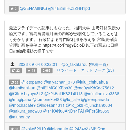
@SENAMINKS
@64B2mIHC3ZHH1pd
2
最近フライデーの記事にもなった、福岡大学 山﨑好裕教授の
論文です。宮島鹿管理計画の内容が形骸化していることがよ
く分かります。 行政による専門家利用を考える-宮島鹿保護
管理計画を事例に https://t.co/Prsg9DcioD 以下の写真は日曜
日の給餌活動の様子です
2023-09-04 00:22:01
@o_takatarou
(
投稿一覧
)
リツイート・ネットワーク (25)
22
43
0.683
@ietopanto
@miyachan_373
@lulu_chihuahua
25
@hanibanikun
@ptEijMG0lXEos30
@mo0yuKdCdc75812
@C9oV1zyuyo812
@k2kBcTiP82T4D13
@mimitanlove3838
@mugipana
@tomoneko488
@lu_jajie
@gleenpanada
@mochacafe9
@hidesan4311
@1c_pk9
@junchan0034
@sakura_snow00
@14KAN08AND14PAI
@FerSk3653
@aluhoney
@yoko52919
@ietopanto
@f2434cZx6tFlQqq
39