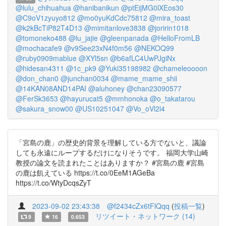
@lulu_chihuahua
@hanibanikun
@ptEijMG0lXEos30
@C9oV1zyuyo812
@mo0yuKdCdc75812
@mira_toast
@k2kBcTiP82T4D13
@mimitanlove3838
@joririn1018
@tomoneko488
@lu_jajie
@gleenpanada
@HelloFromLB
@mochacafe9
@v9See23xN4f0m56
@NEKOQ99
@ruby0909mablue
@XYl5sn
@b6afLC4UwPJgiNx
@hidesan4311
@1c_pk9
@Yuki35198982
@chameleoooon
@don_chan0
@junchan0034
@mame_mame_shii
@14KAN08AND14PAI
@aluhoney
@chan23090577
@FerSk3653
@hayurucat5
@mmhonoka
@o_takatarou
@sakura_snow00
@US10251047
@Vo_oVl2l4
「宮島の鹿」の歴史的背景を理解している方でないと、議論
しても永遠にループするだけになりそうです。 福岡大学山崎
教授の論文を読まれたことはありますか？ #宮島の鹿 #宮島
の鹿は飢えている https://t.co/0EeM1AGeBa
https://t.co/WtyDcqsZyT
2023-09-02 23:43:38
@f2434cZx6tFlQqq
(
投稿一覧
)
リツイート・ネットワーク (14)
9
16
0.653