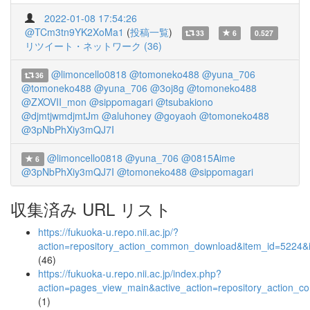
2022-01-08 17:54:26
@TCm3tn9YK2XoMa1
(
投稿一覧
)
33
6
0.527
リツイート・ネットワーク (36)
@limoncello0818
@tomoneko488
@yuna_706
36
@tomoneko488
@yuna_706
@3oj8g
@tomoneko488
@ZXOVII_mon
@sippomagari
@tsubakiono
@djmtjwmdjmtJm
@aluhoney
@goyaoh
@tomoneko488
@3pNbPhXiy3mQJ7I
@limoncello0818
@yuna_706
@0815Aime
6
@3pNbPhXiy3mQJ7I
@tomoneko488
@sippomagari
収集済み URL リスト
https://fukuoka-u.repo.nii.ac.jp/?
action=repository_action_common_download&item_id=5224&i
(46)
https://fukuoka-u.repo.nii.ac.jp/index.php?
action=pages_view_main&active_action=repository_action_
(1)