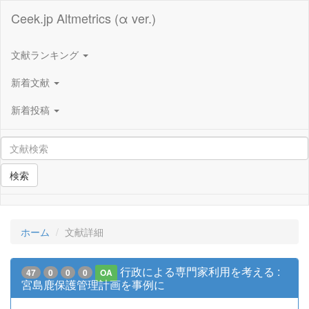
Ceek.jp Altmetrics (α ver.)
文献ランキング
新着文献
新着投稿
検索
ホーム
文献詳細
行政による専門家利用を考える :
47
0
0
0
OA
宮島鹿保護管理計画を事例に