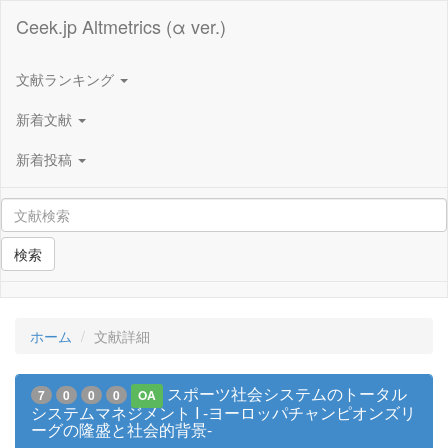
Ceek.jp Altmetrics (α ver.)
文献ランキング
新着文献
新着投稿
検索
ホーム
文献詳細
スポーツ社会システムのトータル
7
0
0
0
OA
システムマネジメント I -ヨーロッパチャンピオンズリ
ーグの隆盛と社会的背景-