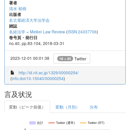
著者
清水 裕樹
出版者
名古屋経済大学法学会
雑誌
名経法学 = Meikei Law Review
(
ISSN:24337706
)
巻号頁・発行日
no.40, pp.83-104, 2018-03-31
2023-12-01 00:01:38
Twitter
16 + 35
http://id.nii.ac.jp/1329/00000254/
(
info:doi/10.15040/00000254
)
言及状況
変動（ピーク前後）
変動（月別）
分布
合計
Twitter (通常)
Twitter (RT)
6