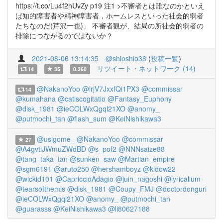
https://t.co/Lu4f2hUvZy p19 注1 >不審者とは誰なのかといえ
ば知的障害者や精神障害者，ホームレスといった社会的弱者
たちなのだ(芹沢一也)」 不審者観が、結局の所社会的弱者の
排除につながるのではないか？
2021-08-06 13:14:35
@shioshio38
(
投稿一覧
)
リツイート・ネットワーク (14)
14
35
0.360
@NakanoYoo
@irjV7JxxfQi1PX3
@commissar
14
@kumahana
@catiscogitatio
@Fantasy_Euphony
@disk_1981
@ieCOLWxQgql21XO
@anomy_
@putmochi_tan
@flash_sum
@KeiNishikawa3
@usigome_
@NakanoYoo
@commissar
27
@A4gvtiJWmuZWdBD
@s_pof2
@NNNsaize88
@tang_taka_tan
@sunken_saw
@Martian_empire
@sgm6191
@aruto250
@hershamboyz
@kidow22
@wickid101
@CapriccioAdagio
@juin_nagoshi
@lyricalium
@tearsofthemis
@disk_1981
@Coupy_FMJ
@doctordonguri
@ieCOLWxQgql21XO
@anomy_
@putmochi_tan
@guarasss
@KeiNishikawa3
@li80627188