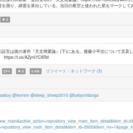
緯度を算出している。当日の夜空と使われた星をマークしてみた。 https:/
2
の証言は彼の著作『天文簡要論』(下)にある。後藤小平次について言及
://t.co/AZynI7CXRd
リツイート・ネットワーク (3)
4
8
0.436
askoy
@Ievrem
@sleep_sheep2010
@tukiyoridango
s_view_main&active_action=repository_view_main_item_detail&item_i
tion=repository_view_main_item_detail&item_id=3920&item_no=1&page_