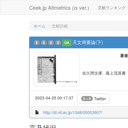
Ceek.jp Altmetrics (α ver.)
文献ランキング
ホーム
文献詳細
天文簡要論(下)
5
0
0
0
OA
著者
佐久間文庫 . 最上流算書
2023-04-25 00:17:37
Twitter
5 + 9
http://id.nii.ac.jp/1348/00003907/
言及状況