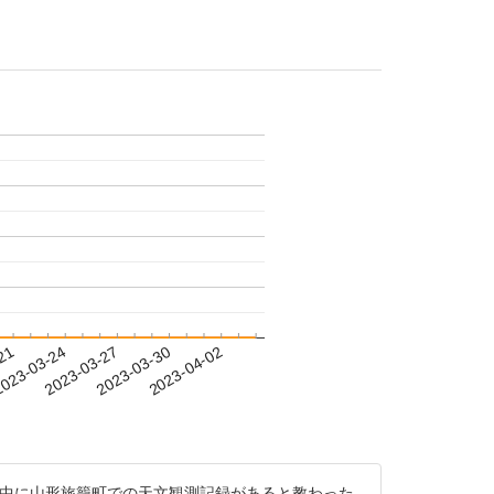
-21
023-03-24
2023-03-27
2023-03-30
2023-04-02
2wJK の中に山形旅籠町での天文観測記録があると教わった