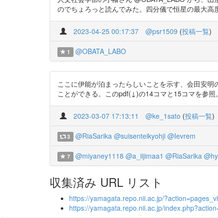
のでちょろっと読んでみた。四分儀で恒星の最大高度を測り、
2023-04-25 00:17:37
@psr1509
(
投稿一覧
)
@OBATA_LABO
1
ここに伊能が泊まったらしいことを示す、会田安明
ことができる。このpdf(↓)の14コマと15コマを参照。 https
2023-03-07 17:13:11
@ke_1sato
(
投稿一覧
)
@RiaSarika
@suisenteikyohji
@Ievrem
3
@miyaney1118
@a_iijimaa1
@RiaSarika
@hy
7
収集済み URL リスト
https://yamagata.repo.nii.ac.jp/?action=page
https://yamagata.repo.nii.ac.jp/index.php?ac