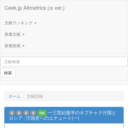
Ceek.jp Altmetrics (α ver.)
文献ランキング
新着文献
新着投稿
検索
ホーム
文献詳細
一三世紀後半のキプチャク汗国と
3
0
0
0
OA
ロシア : 汗国史へのエチュード(一)