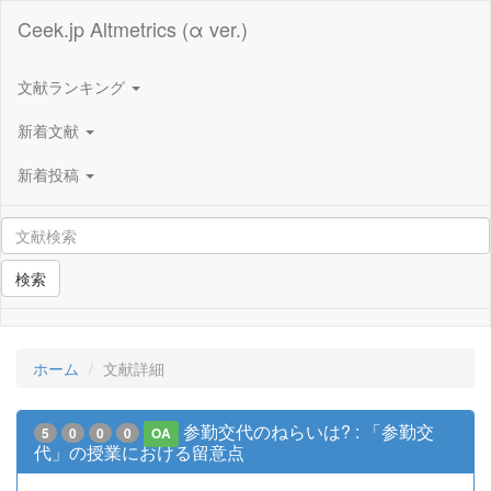
Ceek.jp Altmetrics (α ver.)
文献ランキング
新着文献
新着投稿
検索
ホーム
文献詳細
参勤交代のねらいは? : 「参勤交
5
0
0
0
OA
代」の授業における留意点