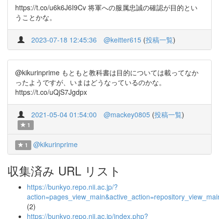
https://t.co/u6k6J6I9Cv 将軍への服属忠誠の確認が目的とい
うことかな。
2023-07-18 12:45:36
@keitter615
(
投稿一覧
)
@kikurinprime もともと教科書は目的については載ってなか
ったようですが、いまはどうなっているのかな。
https://t.co/uQjS7Jgdpx
2021-05-04 01:54:00
@mackey0805
(
投稿一覧
)
1
@kikurinprime
1
収集済み URL リスト
https://bunkyo.repo.nii.ac.jp/?
action=pages_view_main&active_action=repository_view_ma
(2)
https://bunkyo.repo.nii.ac.jp/index.php?