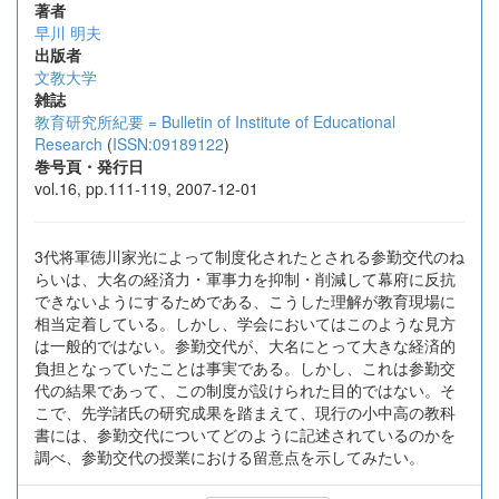
著者
早川 明夫
出版者
文教大学
雑誌
教育研究所紀要 = Bulletin of Institute of Educational
Research
(
ISSN:09189122
)
巻号頁・発行日
vol.16, pp.111-119, 2007-12-01
3代将軍徳川家光によって制度化されたとされる参勤交代のね
らいは、大名の経済力・軍事力を抑制・削減して幕府に反抗
できないようにするためである、こうした理解が教育現場に
相当定着している。しかし、学会においてはこのような見方
は一般的ではない。参勤交代が、大名にとって大きな経済的
負担となっていたことは事実である。しかし、これは参勤交
代の結果であって、この制度が設けられた目的ではない。そ
こで、先学諸氏の研究成果を踏まえて、現行の小中高の教科
書には、参勤交代についてどのように記述されているのかを
調べ、参勤交代の授業における留意点を示してみたい。