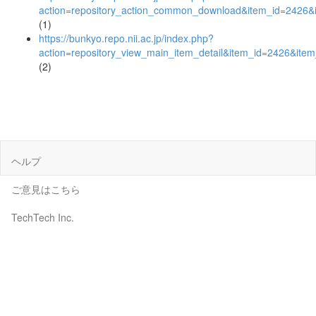
action=repository_action_common_download&item_id=2426&i
(1)
https://bunkyo.repo.nii.ac.jp/index.php?
action=repository_view_main_item_detail&item_id=2426&it
(2)
ヘルプ
ご意見はこちら
TechTech Inc.