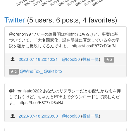
2023-08-07
2023-06-20
2023-07-08
2023-07-26
2023-08-13
2023-06-26
2023-07-14
2023-08-01
2023-07-02
2023-07-20
Twitter
(5 users, 6 posts, 4 favorites)
@oreno199 ツリーの論展開は粗雑ではあるけど、事実に基
づいていて、「大名困窮化」説を明確に否定している今の学
説を確かに反映してるんですよ。 https://t.co/F877xD6aRJ
2023-07-18 20:40:21
@foool30
(
投稿一覧
)
2
@WindFox_
@akitibito
2
@hiromisato0222 あなだのリテラシーだと心配だから念を押
しておくけど、ちゃんとPDFまでダウンロードして読むんだ
よ。 https://t.co/F877xD6aRJ
2023-07-18 20:29:00
@foool30
(
投稿一覧
)