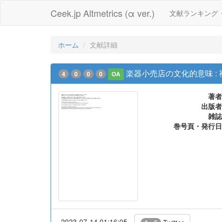
Ceek.jp Altmetrics (α ver.)
文献ランキング
ホーム
文献詳細
楽器小売店の文化的意味 :
4
0
0
0
OA
著者
出版者
雑誌
巻号頁・発行日
2023-07-14 01:16:05