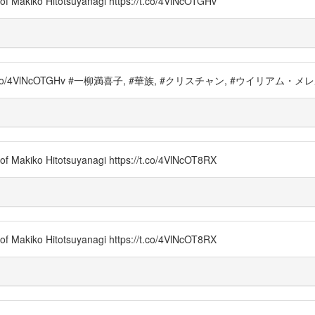
of Makiko Hitotsuyanagi https://t.co/4VlNcOTGHv
co/4VlNcOTGHv #一柳満喜子, #華族, #クリスチャン, #ウイリアム・
of Makiko Hitotsuyanagi https://t.co/4VlNcOT8RX
of Makiko Hitotsuyanagi https://t.co/4VlNcOT8RX