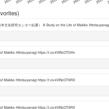
vorites)
） A Study on the Life of Makiko Hitotsuyanagi https
of Makiko Hitotsuyanagi https://t.co/4VlNcOTGHv
of Makiko Hitotsuyanagi https://t.co/4VlNcOT8RX
of Makiko Hitotsuyanagi https://t.co/4VlNcOT8RX