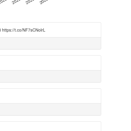
://t.co/NF7sCNolrL