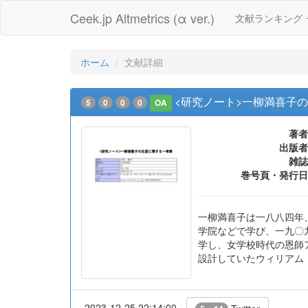
Ceek.jp Altmetrics (α ver.)
文献ランキング
ホーム
文献詳細
<研究ノート>一柳満喜子
5
0
0
0
OA
著者
出版者
雑誌
巻号頁・発行日
一柳満喜子は一八八四年
学院などで学び、一九〇
学し、女学校時代の恩師
設計していたウィリアム
2023-12-25 22:14:00