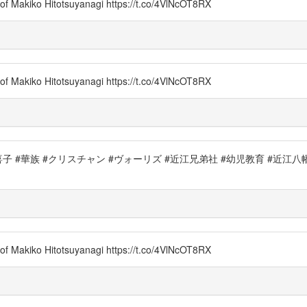
of Makiko Hitotsuyanagi https://t.co/4VlNcOT8RX
of Makiko Hitotsuyanagi https://t.co/4VlNcOT8RX
華族 #クリスチャン #ヴォーリズ #近江兄弟社 #幼児教育 #近江八幡 #
of Makiko Hitotsuyanagi https://t.co/4VlNcOT8RX