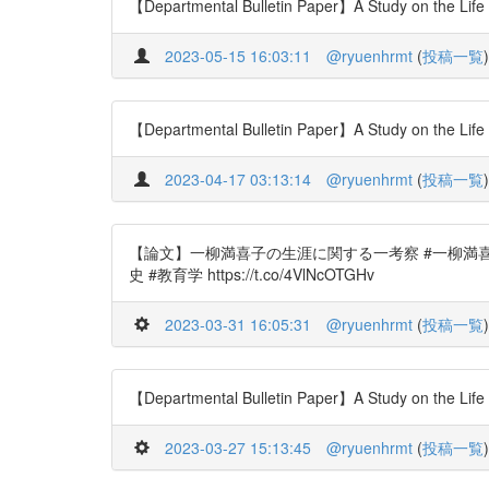
【Departmental Bulletin Paper】A Study on the Life 
2023-05-15 16:03:11
@ryuenhrmt
(
投稿一覧
)
【Departmental Bulletin Paper】A Study on the Life 
2023-04-17 03:13:14
@ryuenhrmt
(
投稿一覧
)
【論文】一柳満喜子の生涯に関する一考察 #一柳満喜子 #
史 #教育学 https://t.co/4VlNcOTGHv
2023-03-31 16:05:31
@ryuenhrmt
(
投稿一覧
)
【Departmental Bulletin Paper】A Study on the Life 
2023-03-27 15:13:45
@ryuenhrmt
(
投稿一覧
)