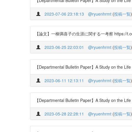
【Departmental Bulletin Paper】A Study on the Life 
2023-07-06 23:18:13
@ryuenhrmt
(
投稿一覧
)
【論文】一柳満喜子の生涯に関する一考察 https://t.
2023-06-25 22:03:01
@ryuenhrmt
(
投稿一覧
)
【Departmental Bulletin Paper】A Study on the Life 
2023-06-11 12:13:11
@ryuenhrmt
(
投稿一覧
)
【Departmental Bulletin Paper】A Study on the Life 
2023-05-28 22:28:11
@ryuenhrmt
(
投稿一覧
)