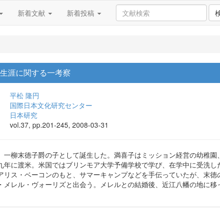
新着文献
新着投稿
の生涯に関する一考察
平松 隆円
国際日本文化研究センター
日本研究
vol.37, pp.201-245, 2008-03-31
、一柳末徳子爵の子として誕生した。満喜子はミッション経営の幼稚園
九年に渡米。米国ではブリンモア大学予備学校で学び、在学中に受洗し
アリス・ベーコンのもと、サマーキャンプなどを手伝っていたが、末徳
・メレル・ヴォーリズと出会う。メレルとの結婚後、近江八幡の地に移