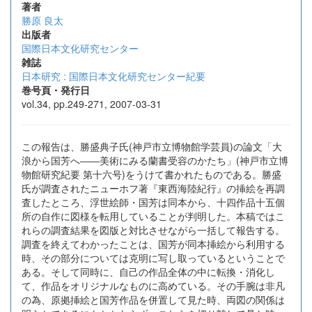
著者
勝原 良太
出版者
国際日本文化研究センター
雑誌
日本研究 : 国際日本文化研究センター紀要
巻号頁・発行日
vol.34, pp.249-271, 2007-03-31
この報告は、勝盛典子氏(神戸市立博物館学芸員)の論文「大
浪から国芳へ――美術にみる蘭書受容のかたち」(神戸市立博
物館研究紀要 第十六号)をうけて書かれたものである。勝盛
氏が調査されたニューホフ著『東西海陸紀行』の挿絵を再調
査したところ、浮世絵師・国芳は同本から、十四作品十五個
所の自作に図様を転用していることが判明した。本稿ではこ
れらの調査結果を図版と対比させながら一括して報告する。
調査を終えてわかったことは、国芳が同本挿絵から利用する
時、その部分については克明に写し取っているということで
ある。そして同時に、自己の作品全体の中に転換・消化し
て、作品をオリジナルなものに高めている。その手腕は非凡
の為、原拠挿絵と国芳作品を併置して見た時、両図の関係は