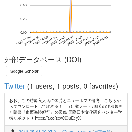
0.50
0.25
0.00
2023-05-15
2023-03-28
2023-04-15
2023-05-03
2023-05-21
2023-04-03
2023-04-21
2023-05-09
2023-04-09
2023-04-27
外部データベース (DOI)
Google Scholar
Twitter
(1 users, 1 posts, 0 favorites)
おお、この勝原良太氏の国芳とニューホフの論考、こちらか
らダウンロードして読める！！-<研究ノート>国芳の洋風版画
と蘭書『東西海陸紀行』の図像-国際日本文化研究センター学
術リポジトリ https://t.co/zewXOuEeyX
2018-05-03 00:07:21
@saga_rooster
(
投稿一覧
)