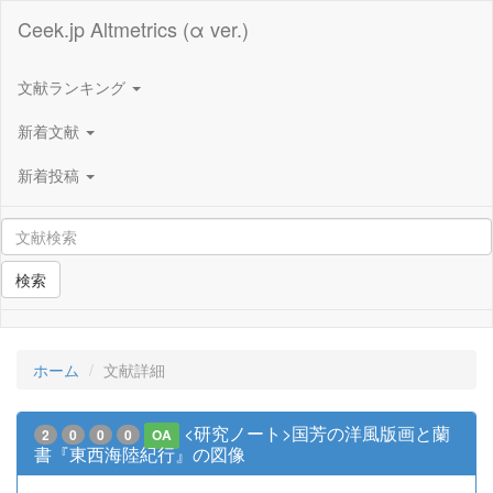
Ceek.jp Altmetrics (α ver.)
文献ランキング
新着文献
新着投稿
検索
ホーム
文献詳細
<研究ノート>国芳の洋風版画と蘭
2
0
0
0
OA
書『東西海陸紀行』の図像