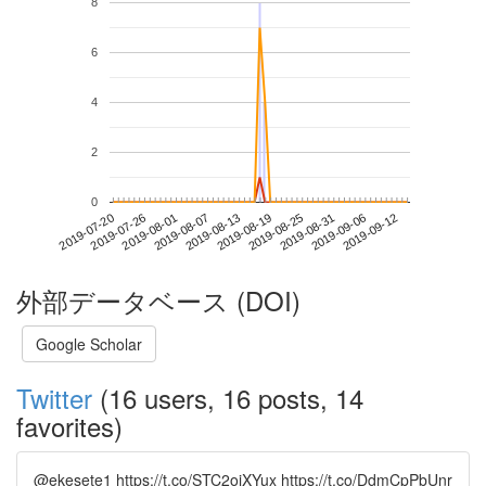
8
6
4
2
0
2019-09-06
2019-07-20
2019-08-07
2019-08-25
2019-09-12
2019-07-26
2019-08-13
2019-08-31
2019-08-01
2019-08-19
外部データベース (DOI)
Google Scholar
Twitter
(16 users, 16 posts, 14
favorites)
@ekesete1 https://t.co/STC2oiXYux https://t.co/DdmCpPbUnr