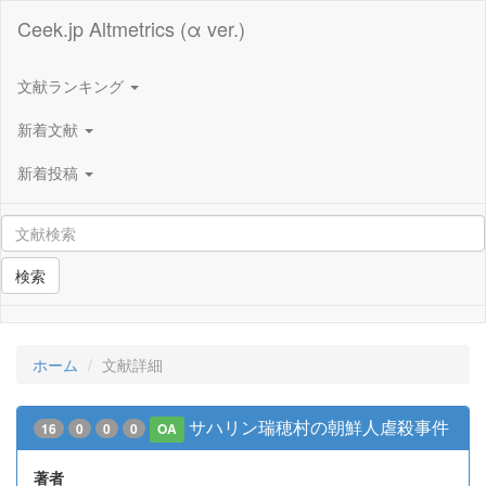
Ceek.jp Altmetrics (α ver.)
文献ランキング
新着文献
新着投稿
検索
ホーム
文献詳細
サハリン瑞穂村の朝鮮人虐殺事件
16
0
0
0
OA
著者