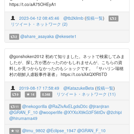
https://t.co/aA75OHEyA1
2023-04-12 08:45:46
@tb2klimb
(
投稿一覧
)
2
リツイート・ネットワーク (2)
@ahare_asayaka
@ekesete1
2
@gonshoken2012 初めて知りました。ネットで検索してみま
したが、探し方が悪かったのかもしれませんが、こちらの資
料しか見つからなかったのもショックです。 『サハリン瑞穂
村の朝鮮人虐殺事件著者』 https://t.co/sX4QXfR5TD
2019-08-17 17:58:49
@KatazukeBeta
(
投稿一覧
)
リツイート・ネットワーク (11)
9
14
0.348
@nekogorilla
@RaZlvAxELgdsD0c
@jiranjiran
11
@GRAN_F_10
@wooperlife
@XYXoX9kG3FS6tDv
@2chipi
@hirumama49
@imu_9802
@Eclipse_1947
@GRAN_F_10
12