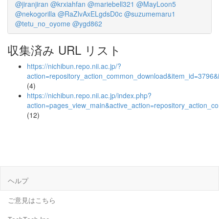
@jiranjiran
@krxiahfan
@mariebell321
@MayLoon5
@nekogorilla
@RaZlvAxELgdsD0c
@suzumemaru1
@tetu_no_oyome
@ygd862
収集済み URL リスト
https://nichibun.repo.nii.ac.jp/?
action=repository_action_common_download&item_id=3796&i
(4)
https://nichibun.repo.nii.ac.jp/index.php?
action=pages_view_main&active_action=repository_action_
(12)
ヘルプ
ご意見はこちら