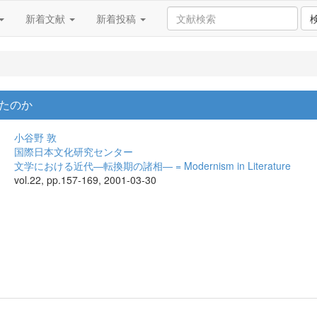
新着文献
新着投稿
たのか
小谷野 敦
国際日本文化研究センター
文学における近代―転換期の諸相― = Modernism in Literature
vol.22, pp.157-169, 2001-03-30