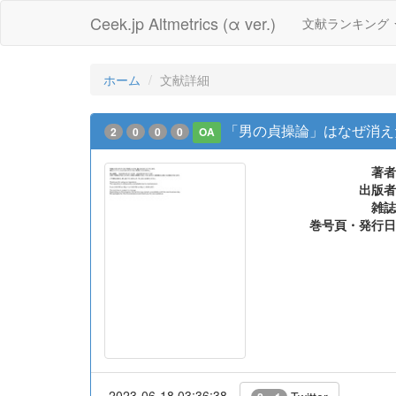
Ceek.jp Altmetrics (α ver.)
文献ランキング
ホーム
文献詳細
「男の貞操論」はなぜ消え
2
0
0
0
OA
著者
出版者
雑誌
巻号頁・発行日
2023-06-18 03:36:38