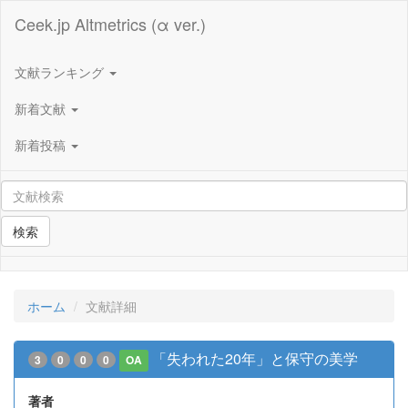
Ceek.jp Altmetrics (α ver.)
文献ランキング
新着文献
新着投稿
検索
ホーム
文献詳細
「失われた20年」と保守の美学
3
0
0
0
OA
著者