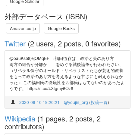
Google Scholar
外部データベース (ISBN)
Amazon.co.jp
Google Books
Twitter
(2 users, 2 posts, 0 favorites)
@oauKs58jejOMqEF →福田恆存は、政治と美のあり方――
両方の結合か分離か――をめぐる戦後論争が行われたさい、
→リベラル保守のオールド・リベラリストたちが芸術的教養
をもって政治のあり方を考えるような甘さにも耐えられなか
った ←この福田氏の徹底性を西部氏はもてないのがあったよ
うです。 https://t.co/4Xtgmy6Oz6
2020-08-10 19:20:21
@youjin_org
(
投稿一覧
)
Wikipedia
(1 pages, 2 posts, 2
contributors)