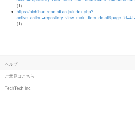
(1)
https://nichibun.repo.nii.ac.jp/index.php?
active_action=repository_view_main_item_detail&page_id=
(1)
ヘルプ
ご意見はこちら
TechTech Inc.