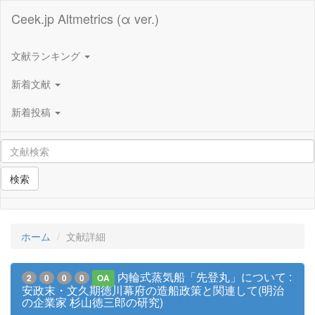
Ceek.jp Altmetrics (α ver.)
文献ランキング
新着文献
新着投稿
検索
ホーム
文献詳細
内輪式蒸気船「先登丸」について :
2
0
0
0
OA
安政末・文久期徳川幕府の造船政策と関連して(明治
の企業家 杉山徳三郎の研究)