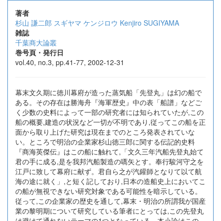
著者
杉山 謙二郎
スギヤマ ケンジロウ
Kenjiro SUGIYAMA
雑誌
千葉商大論叢
巻号頁・発行日
vol.40, no.3, pp.41-77, 2002-12-31
幕末文久期に徳川幕府が造った蒸気船「先登丸」は幻の船で
ある。その存在は勝海舟『海軍歴史』中の表「船譜」などご
く少数の史料によって一部の研究者には知られていたが,この
船の概要,建造の状況など一切が不明であり,従ってこの船を正
面から取り上げた研究は現在までのところ発表されていな
い。ところで明治の企業家杉山徳三郎に関する伝記的史料
『商海英傑伝』はこの船に触れて,「文久三年汽船先登丸始て
君の手に成る,是を我邦汽船製造の嚆矢とす。奉行駿河守之を
江戸に致して幕府に献ず。君自ら之が汽鑵師となりて以て航
海の途に就く」,と短く記しており,日本の造船史上においてこ
の船が無視できない研究対象である可能性を暗示している。
従って,この企業家の歴史を通して,幕末・明治の所謂我が国産
業の黎明期について研究している筆者にとっては,この先登丸
は避けて通れないテーマの1つとなっている。本小論はこの