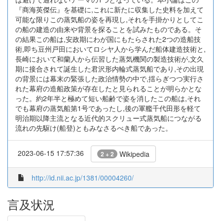
『商海英傑伝』を基礎に,これに新たに収集した史料を加えて
可能な限りこの蒸気船の姿を再現し,それを手掛かりとしてこ
の船の建造の由来や背景を探ることを試みたものである。そ
の結果この船は,安政期にわが国にもたらされた2つの造船技
術,即ち豆州戸田においてロシヤ人から学んだ船体建造技術と,
長崎において和蘭人から伝習した蒸気機関の製造技術が,文久
期に接合されて誕生した君沢形内輪式蒸気船であり,その出現
の背景には幕末の緊張した政治情勢の中で,揺らぎつつ実行さ
れた幕府の造船政策が存在したと見られることが明らかとな
った。約2年半と極めて短い船齢で姿を消したこの船は,それ
でも幕府の蒸気船第1号であったし,後の軍艦千代田形を軽て
明治期以降主流となる近代的スクリュー式蒸気船につながる
流れの先駆け(船登)ともみなさるべき船であった。
2023-06-15 17:57:36
Wikipedia
2 + 2
http://id.nii.ac.jp/1381/00004260/
言及状況