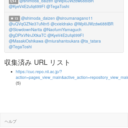
@shimoda_daizen
@Wpl0JWzdw688IBR
4
@KyeV4E2ufq699FI
@TegaToshi
@shimoda_daizen
@siroumanagano11
13
@uQVqGZNe37uNtn5
@cxieldrako
@Wpl0JWzdw688IBR
@SlowdownNarita
@NaofumiYamaguch
@gDPlxVNnJXtkaTC
@KyeV4E2ufq699FI
@MasakiOshikawa
@miurahantoukara
@ta_tatara
@TegaToshi
収集済み URL リスト
https://cuc.repo.nii.ac.jp/?
action=pages_view_main&active_action=repository_view_ma
(5)
ヘルプ