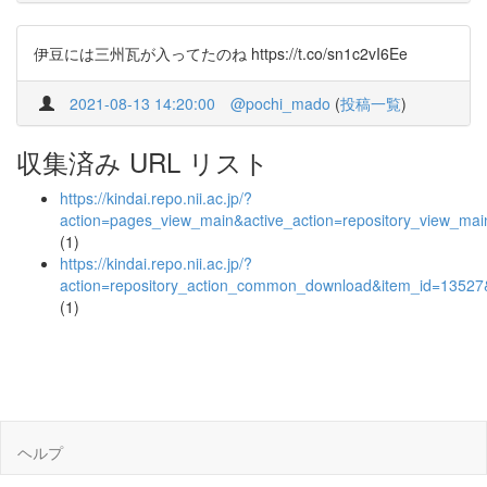
伊豆には三州瓦が入ってたのね https://t.co/sn1c2vI6Ee
2021-08-13 14:20:00
@pochi_mado
(
投稿一覧
)
収集済み URL リスト
https://kindai.repo.nii.ac.jp/?
action=pages_view_main&active_action=repository_view_ma
(1)
https://kindai.repo.nii.ac.jp/?
action=repository_action_common_download&item_id=13527&
(1)
ヘルプ