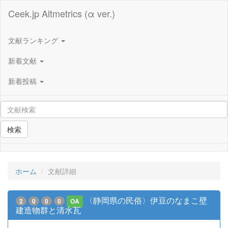
Ceek.jp Altmetrics (α ver.)
文献ランキング
新着文献
新着投稿
検索
ホーム
文献詳細
〈静岡県の民俗〉伊豆のなまこ壁
2
0
0
0
OA
建造物群と清水瓦