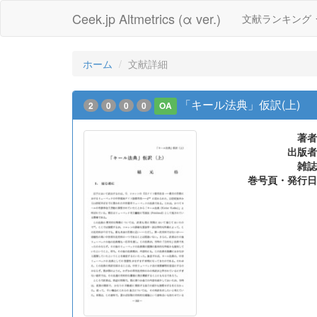
Ceek.jp Altmetrics (α ver.)
文献ランキング
ホーム
文献詳細
「キール法典」仮訳(上)
2
0
0
0
OA
著者
出版者
雑誌
巻号頁・発行日