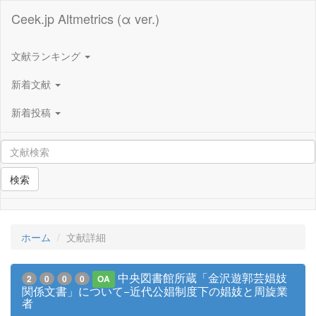
Ceek.jp Altmetrics (α ver.)
文献ランキング
新着文献
新着投稿
検索
ホーム
文献詳細
中央図書館所蔵「金沢遊郭芸娼妓
2
0
0
0
OA
関係文書」について−近代公娼制度下の娼妓と周旋業
者