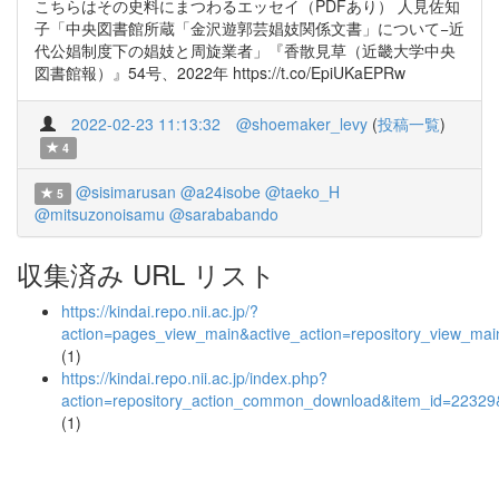
こちらはその史料にまつわるエッセイ（PDFあり） 人見佐知
子「中央図書館所蔵「金沢遊郭芸娼妓関係文書」について−近
代公娼制度下の娼妓と周旋業者」『香散見草（近畿大学中央
図書館報）』54号、2022年 https://t.co/EpiUKaEPRw
2022-02-23 11:13:32
@shoemaker_levy
(
投稿一覧
)
4
@sisimarusan
@a24isobe
@taeko_H
5
@mitsuzonoisamu
@sarababando
収集済み URL リスト
https://kindai.repo.nii.ac.jp/?
action=pages_view_main&active_action=repository_view_ma
(1)
https://kindai.repo.nii.ac.jp/index.php?
action=repository_action_common_download&item_id=22329&
(1)