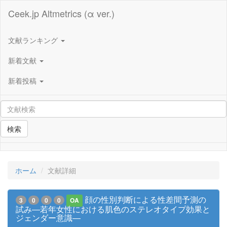
Ceek.jp Altmetrics (α ver.)
文献ランキング
新着文献
新着投稿
検索
ホーム
文献詳細
顔の性別判断による性差間予測の
3
0
0
0
OA
試み―若年女性における肌色のステレオタイプ効果と
ジェンダー意識―