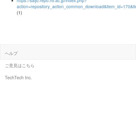
https://saijo.repo.nii.ac.jp/index.php?
action=repository_action_common_download&item_id=170&it
(1)
ヘルプ
ご意見はこちら
TechTech Inc.