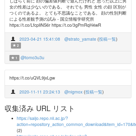
しばらく前に 顔の偏差値判断で遊んだけれど 思った以上に男
女の性差は少ないのである。 それでも 男性 女性 の顔 区別が
つくのであるよ。 とても不思議なことである。 顔の性別判断
による性差観予測の試み - 国立情報学研究所
https://t.co/LfcpliNS6r https://t.co/3gPmRqH4wR
2023-04-21 15:41:08
@strato_yamate
(
投稿一覧
)
2
@tomo3u3u
1
https://t.co/uQVL9jxLgw
2020-11-11 23:24:13
@nigmox
(
投稿一覧
)
収集済み URL リスト
https://saijo.repo.nii.ac.jp/?
action=repository_action_common_download&item_id=170&it
(2)