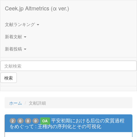
Ceek.jp Altmetrics (α ver.)
文献ランキング
新着文献
新着投稿
検索
ホーム
文献詳細
平安初期における后位の変質過程
2
0
0
0
OA
をめぐって : 王権内の序列化とその可視化