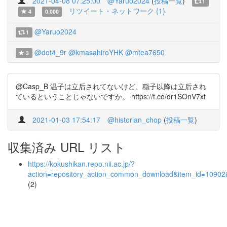
2021-04-08 07:25:00
@Yaruo2024
(
投稿一覧
)
1
リツイート・ネットワーク (1)
4
0.000
@Yaruo2024
1
@dot4_9r
@kmasahiroYHK
@mtea7650
3
@Casp_B 温子は立后されてないけど、穏子以降は立后され
ているということじゃないですか。 https://t.co/dr1SOnV7xt
2021-01-03 17:54:17
@historian_chop
(
投稿一覧
)
収集済み URL リスト
https://kokushikan.repo.nii.ac.jp/?
action=repository_action_common_download&item_id=10902&
(2)