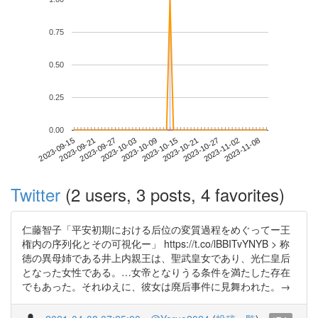
0.75
0.50
0.25
0.00
2023-11-02
2023-09-15
2023-10-03
2023-10-21
2023-11-08
2023-09-21
2023-10-09
2023-10-27
2023-09-27
2023-10-15
Twitter
(2 users, 3 posts, 4 favorites)
仁藤智子「平安初期における后位の変質過程をめぐってー王
権内の序列化とその可視化ー」 https://t.co/lBBITvYNYB > 称
徳の異母姉である井上内親王は、聖武皇女であり、光仁皇后
となった女性である。…女帝となりうる条件を満たした存在
でもあった。それゆえに、彼女は廃后事件に見舞われた。→