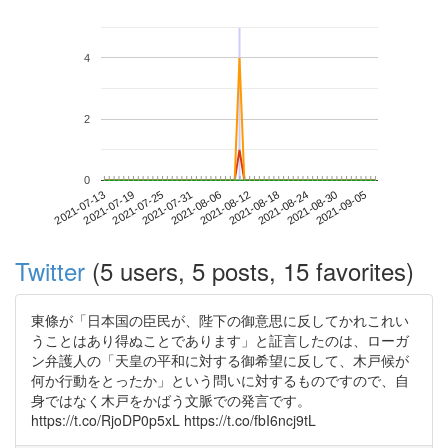
4
2
0
2021-08-30
2021-07-13
2021-07-31
2021-08-18
2021-09-05
2021-07-19
2021-08-06
2021-08-24
2021-07-25
2021-08-12
Twitter
(5 users, 5 posts, 15 favorites)
東條が「日本国の臣民が、陛下の御意思に反してかれこれい
うことはあり得ぬことであります」と証言したのは、ローガ
ン弁護人の「天皇の平和に対する御希望に反して、木戸候が
何か行動をとったか」という問いに対するものですので、自
身ではなく木戸をかばう文脈での発言です。
https://t.co/RjoDP0p5xL https://t.co/fbI6ncj9tL