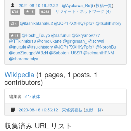
2021-08-10 19:22:22
@Ayukawa_Reiji
(
投稿一覧
)
リツイート・ネットワーク (4)
5
15
0.258
@itashikatanaku2
@JQP1PXXHKyPpfp7
@itsukihistory
4
@Hoshi_Touyo
@saifunull
@Skryanov777
15
@TTkinniku18
@omoi0kane
@girigirisan_
@scrwnl
@inuituki
@itsukihistory
@JQP1PXXHKyPpfp7
@NorohBu
@quoZtouqpeVABzN
@Saboten_USSR
@seimaniHRNM
@sharamamiya
Wikipedia
(1 pages, 1 posts, 1
contributors)
編集者:
メソ液体
2023-08-18 16:56:12
東條満喜枝
(
文献一覧
)
収集済み URL リスト