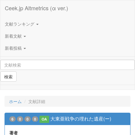
Ceek.jp Altmetrics (α ver.)
文献ランキング
新着文献
新着投稿
検索
ホーム
文献詳細
大東亜戦争の埋れた遺産(ー)
6
0
0
0
OA
著者