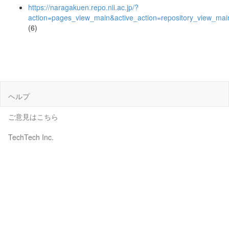
https://naragakuen.repo.nii.ac.jp/?
action=pages_view_main&active_action=repository_view_ma
(6)
ヘルプ
ご意見はこちら
TechTech Inc.