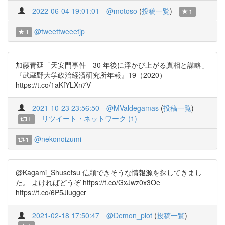
2022-06-04 19:01:01
@motoso
(
投稿一覧
)
1
@tweettweeetjp
1
加藤青延「天安門事件―30 年後に浮かび上がる真相と謀略」
『武蔵野大学政治経済研究所年報』19（2020）
https://t.co/1aKfYLXn7V
2021-10-23 23:56:50
@MValdegamas
(
投稿一覧
)
リツイート・ネットワーク (1)
1
@nekonoizumi
1
@Kagami_Shusetsu 信頼できそうな情報源を探してきまし
た。 よければどうぞ https://t.co/GxJwz0x3Oe
https://t.co/6P5Jiuggcr
2021-02-18 17:50:47
@Demon_plot
(
投稿一覧
)