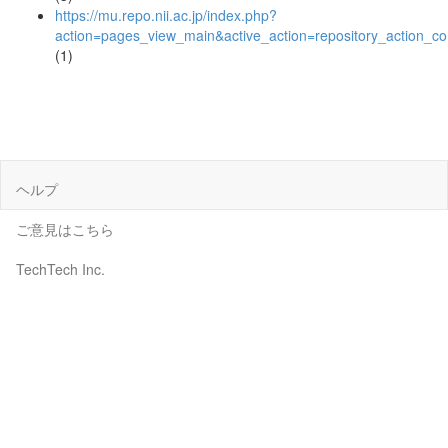
https://mu.repo.nii.ac.jp/index.php?
action=pages_view_main&active_action=repository_action_
(1)
ヘルプ
ご意見はこちら
TechTech Inc.