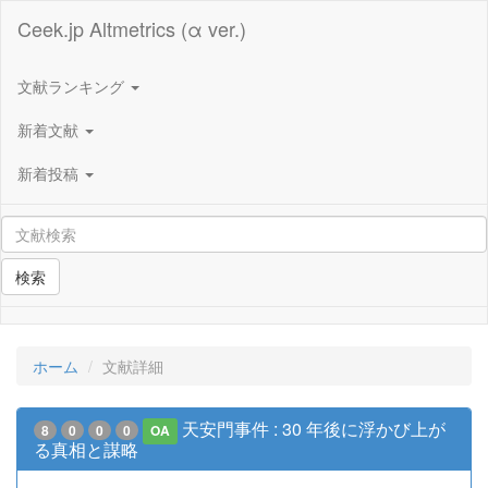
Ceek.jp Altmetrics (α ver.)
文献ランキング
新着文献
新着投稿
検索
ホーム
文献詳細
天安門事件 : 30 年後に浮かび上が
8
0
0
0
OA
る真相と謀略