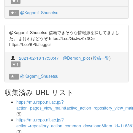
1
@Kagami_Shusetsu
1
@Kagami_Shusetsu 信頼できそうな情報源を探してきまし
た。 よければどうぞ https://t.co/GxJwz0x3Oe
https://t.co/6P5Jiuggcr
2021-02-18 17:50:47
@Demon_plot
(
投稿一覧
)
1
@Kagami_Shusetsu
1
収集済み URL リスト
https://mu.repo.nii.ac.jp/?
action=pages_view_main&active_action=repository_view_ma
(5)
https://mu.repo.nii.ac.jp/?
action=repository_action_common_download&item_id=1183&i
(3)