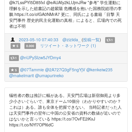
@k7LssPYI5D85fxI @eAUAfy2kLUjmJRw *参考* 学生運動に
理解を示した総書記の趙紫陽 危機感を抱いた国務院総理の李
鵬 https://t.co/ofGA0NMrA7 更に、同氏による書籍「目撃 天
安門事件 歴史的民主化運動の真相」によると、広場内での死
者は不明
2023-05-10 07:40:33
@ziziida_
(
投稿一覧
)
1
リツイート・ネットワーク (1)
5
0.000
@nUPySIzw5JYDmy4
1
@07Tammie
@2A727Q3gF5ngYjV
@kenkeiw235
5
@makelmarit
@umapurineko
犠牲者の数は推計に幅がある。天安門広場は新宿御苑より多
少小さいぐらいで、東京ドーム10個分（わかりやすいのか？
これは）ある。誰も全体を把握できない。 当時記者だった人
は天安門事件の翌年に中国の公安省の資料の数値が近いので
はないかと言っている https://t.co/7OvFE2iKxJ
https://t.co/NYf7OPf6dC