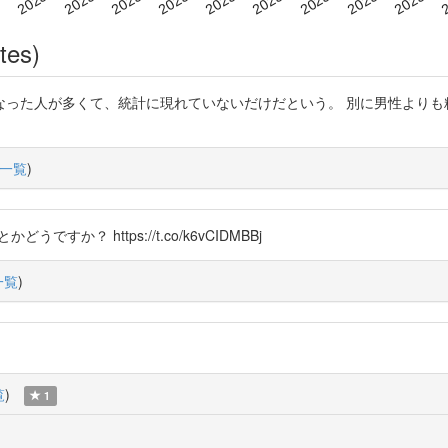
tes)
なった人が多くて、統計に現れていないだけだという。 別に男性よりも
一覧
)
すか？ https://t.co/k6vCIDMBBj
一覧
)
覧
)
1