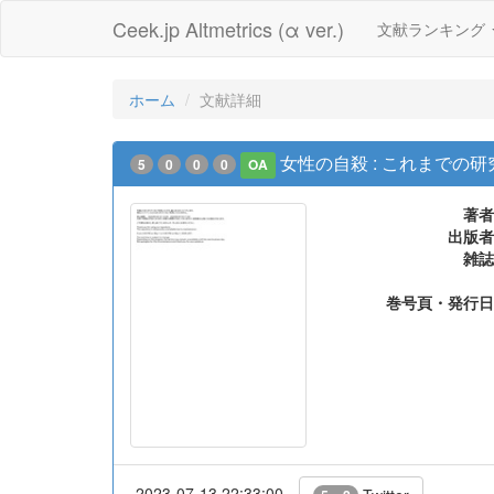
Ceek.jp Altmetrics (α ver.)
文献ランキング
ホーム
文献詳細
女性の自殺 : これまでの
5
0
0
0
OA
著者
出版者
雑誌
巻号頁・発行日
2023-07-13 22:33:00