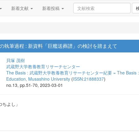
新着文献
新着投稿
の執筆過程 : 新資料「巨艦送葬譜」の検討を踏まえて
貝塚 茂樹
武蔵野大学教養教育リサーチセンター
The Basis : 武蔵野大学教養教育リサーチセンター紀要 = The Basis : The annu
Education, Musashino University
(
ISSN:21888337
)
no.13, pp.51-70, 2023-03-01
つちよし」