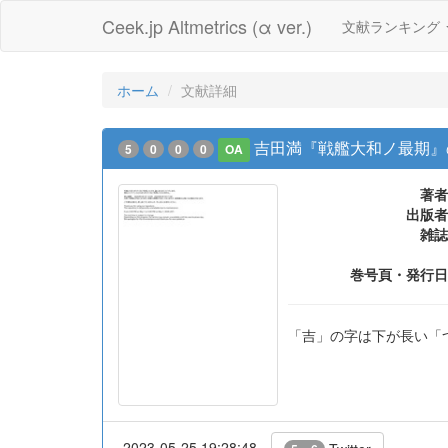
Ceek.jp Altmetrics (α ver.)
文献ランキング
ホーム
文献詳細
吉田満『戦艦大和ノ最期』
5
0
0
0
OA
著者
出版者
雑誌
巻号頁・発行日
「吉」の字は下が長い「
2023-05-25 19:28:48