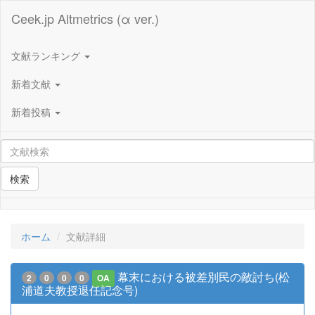
Ceek.jp Altmetrics (α ver.)
文献ランキング
新着文献
新着投稿
検索
ホーム
文献詳細
幕末における被差別民の敵討ち(松
2
0
0
0
OA
浦道夫教授退任記念号)