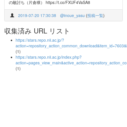
の敵討ち（片倉穣） https://t.co/FXUF4VaSA8
2019-07-20 17:30:38
@inoue_yasu
(
投稿一覧
)
収集済み URL リスト
https://stars.repo.nii.ac.jp/?
action=repository_action_common_download&item_id=7603&i
(1)
https://stars.repo.nii.ac.jp/index.php?
action=pages_view_main&active_action=repository_action_
(1)