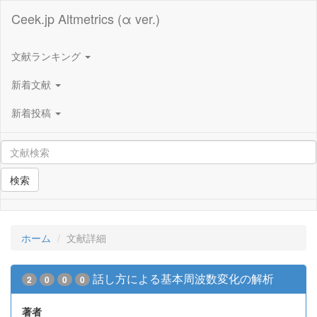
Ceek.jp Altmetrics (α ver.)
文献ランキング
新着文献
新着投稿
検索
ホーム
文献詳細
話し方による基本周波数変化の解析
2
0
0
0
著者