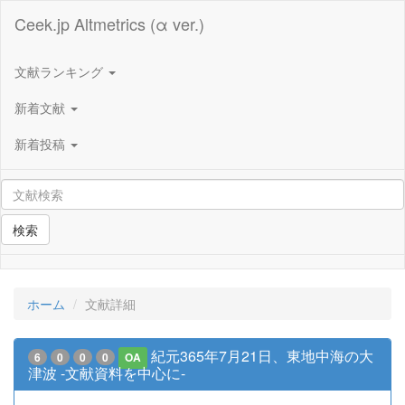
Ceek.jp Altmetrics (α ver.)
文献ランキング
新着文献
新着投稿
検索
ホーム
文献詳細
紀元365年7月21日、東地中海の大
6
0
0
0
OA
津波 -文献資料を中心に-