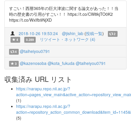
すごい！西暦365年の巨大津波に関する論文があった！！当
時の歴史書の引用がすごい！！ https://t.co/CW8kjTO0K2
https://t.co/WxIfb9NjXD
2018-10-26 19:53:24
@jishin_lab
(
投稿一覧
)
2
リツイート・ネットワーク (4)
4
0.289
@taiheiyou0791
4
@kazenosoba
@kota_fukuda
@taiheiyou0791
3
収集済み URL リスト
https://narapu.repo.nii.ac.jp/?
action=pages_view_main&active_action=repository_view_ma
(1)
https://narapu.repo.nii.ac.jp/?
action=repository_action_common_download&item_id=1145&i
(5)