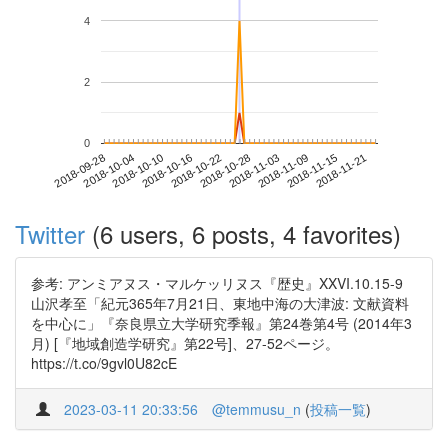
4
2
0
2018-11-15
2018-09-28
2018-10-16
2018-11-03
2018-11-21
2018-10-04
2018-10-22
2018-11-09
2018-10-10
2018-10-28
Twitter
(6 users, 6 posts, 4 favorites)
参考: アンミアヌス・マルケッリヌス『歴史』XXVI.10.15-9
山沢孝至「紀元365年7月21日、東地中海の大津波: 文献資料
を中心に」『奈良県立大学研究季報』第24巻第4号 (2014年3
月) [『地域創造学研究』第22号]、27-52ページ。
https://t.co/9gvl0U82cE
2023-03-11 20:33:56
@temmusu_n
(
投稿一覧
)