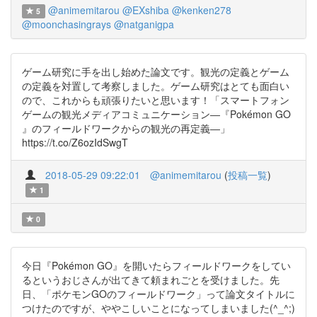
@animemitarou
@EXshiba
@kenken278
5
@moonchasingrays
@natganigpa
ゲーム研究に手を出し始めた論文です。観光の定義とゲーム
の定義を対置して考察しました。ゲーム研究はとても面白い
ので、これからも頑張りたいと思います！「スマートフォン
ゲームの観光メディアコミュニケーション―『Pokémon GO
』のフィールドワークからの観光の再定義―」
https://t.co/Z6ozIdSwgT
2018-05-29 09:22:01
@animemitarou
(
投稿一覧
)
1
0
今日『Pokémon GO』を開いたらフィールドワークをしてい
るというおじさんが出てきて頼まれごとを受けました。先
日、「ポケモンGOのフィールドワーク」って論文タイトルに
つけたのですが、ややこしいことになってしまいました(^_^;)