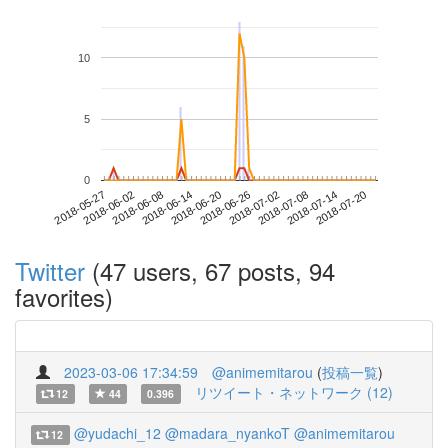
10
5
0
2018-07-14
2018-05-27
2018-06-14
2018-07-02
2018-07-20
2018-06-02
2018-06-20
2018-07-08
2018-06-08
2018-06-26
Twitter
(47 users, 67 posts, 94
favorites)
2023-03-06 17:34:59
@animemitarou
(
投稿一覧
)
リツイート・ネットワーク (12)
12
44
0.396
@yudachi_12
@madara_nyankoT
@animemitarou
12