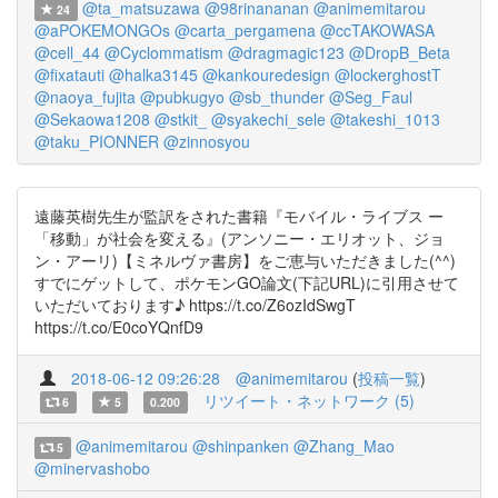
@ta_matsuzawa
@98rinananan
@animemitarou
24
@aPOKEMONGOs
@carta_pergamena
@ccTAKOWASA
@cell_44
@Cyclommatism
@dragmagic123
@DropB_Beta
@fixatauti
@halka3145
@kankouredesign
@lockerghostT
@naoya_fujita
@pubkugyo
@sb_thunder
@Seg_Faul
@Sekaowa1208
@stkit_
@syakechi_sele
@takeshi_1013
@taku_PIONNER
@zinnosyou
遠藤英樹先生が監訳をされた書籍『モバイル・ライブス ー
「移動」が社会を変える』(アンソニー・エリオット、ジョ
ン・アーリ)【ミネルヴァ書房】をご恵与いただきました(^^)
すでにゲットして、ポケモンGO論文(下記URL)に引用させて
いただいております♪ https://t.co/Z6ozIdSwgT
https://t.co/E0coYQnfD9
2018-06-12 09:26:28
@animemitarou
(
投稿一覧
)
リツイート・ネットワーク (5)
6
5
0.200
@animemitarou
@shinpanken
@Zhang_Mao
5
@minervashobo