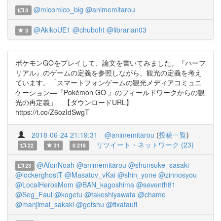
@micomico_big
@animemitarou
3
@AkikoUE1
@chuboht
@librarian03
3
ポケモンGOをプレイして、論文を書いてみました。『ハーフ
リアル』のゲームの定義を参照しながら、観光の定義を考え
ています。「スマートフォンゲームの観光メディアコミュニ
ケーション―『Pokémon GO 』のフィールドワークからの観
光の再定義」 【ダウンロードURL】
https://t.co/Z6ozIdSwgT
2018-06-24 21:19:31
@animemitarou
(
投稿一覧
)
リツイート・ネットワーク (23)
22
31
0.218
@AfonNoah
@animemitarou
@shunsuke_sasaki
23
@lockerghostT
@Masatov_vKai
@shin_yone
@zinnosyou
@LocalHerosMom
@BAN_kagoshima
@seventh81
@Seg_Faul
@kogetu
@takeshiyawata
@chame
@manjimal_sakaki
@gotshu
@fixatauti