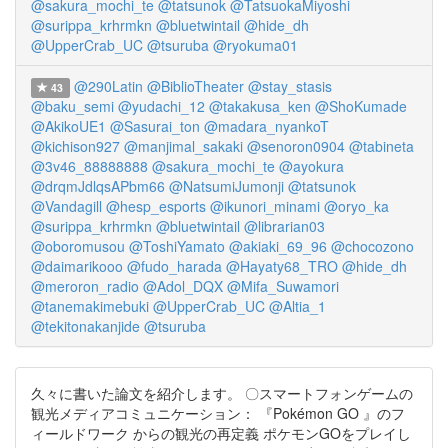
@sakura_mochi_te
@tatsunok
@TatsuokaMiyoshi
@surippa_krhrmkn
@bluetwintail
@hide_dh
@UpperCrab_UC
@tsuruba
@ryokuma01
@290Latin
@BiblioTheater
@stay_stasis
43
@baku_semi
@yudachi_12
@takakusa_ken
@ShoKumade
@AkikoUE1
@Sasurai_ton
@madara_nyankoT
@kichison927
@manjimal_sakaki
@senoron0904
@tabineta
@3v46_88888888
@sakura_mochi_te
@ayokura
@drqmJdlqsAPbm66
@NatsumiJumonji
@tatsunok
@Vandagill
@hesp_esports
@ikunori_minami
@oryo_ka
@surippa_krhrmkn
@bluetwintail
@librarian03
@oboromusou
@ToshiYamato
@akiaki_69_96
@chocozono
@daimarikooo
@fudo_harada
@Hayaty68_TRO
@hide_dh
@meroron_radio
@Adol_DQX
@Mifa_Suwamori
@tanemakimebuki
@UpperCrab_UC
@Altia_1
@tekitonakanjide
@tsuruba
久々に書いた論文を紹介します。 〇スマートフォンゲームの
観光メディアコミュニケーション： 『Pokémon GO 』のフ
ィールドワーク からの観光の再定義 ポケモンGOをプレイし