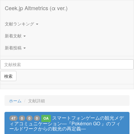
Ceek.jp Altmetrics (α ver.)
文献ランキング
新着文献
新着投稿
検索
ホーム
文献詳細
スマートフォンゲームの観光メデ
47
0
0
0
OA
ィアコミュニケーション―『Pokémon GO 』のフィ
ールドワークからの観光の再定義―