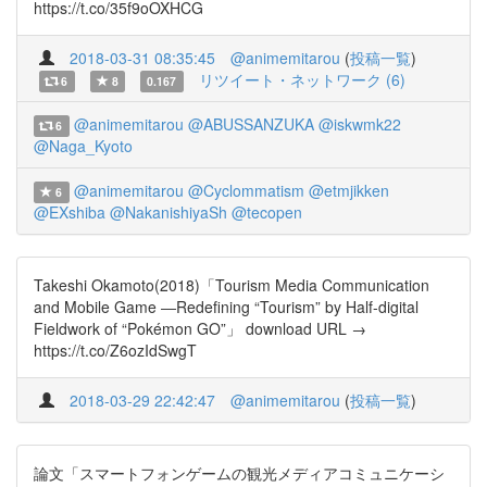
https://t.co/35f9oOXHCG
2018-03-31 08:35:45
@animemitarou
(
投稿一覧
)
リツイート・ネットワーク (6)
6
8
0.167
@animemitarou
@ABUSSANZUKA
@iskwmk22
6
@Naga_Kyoto
@animemitarou
@Cyclommatism
@etmjikken
6
@EXshiba
@NakanishiyaSh
@tecopen
Takeshi Okamoto(2018)「Tourism Media Communication
and Mobile Game ―Redefining “Tourism” by Half-digital
Fieldwork of “Pokémon GO”」 download URL →
https://t.co/Z6ozIdSwgT
2018-03-29 22:42:47
@animemitarou
(
投稿一覧
)
論文「スマートフォンゲームの観光メディアコミュニケーシ