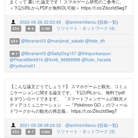
まくって 書いた論文です！ スマホゲーム研究のご参考に。
＜下記URLからPDFが無料DL可能＞ https://t.co/Z6ozIdSwgT
2022-06-26 22:03:45
@animemitarou
(
投稿一覧
)
リツイート・ネットワーク (4)
4
8
0.189
@librarian03
@manjimal_sakaki
@hide_dh
4
@librarian03
@SaltyDog157
@thinpunkanpun
7
@PeaceMark51k
@3v46_88888888
@fudo_harada
@ryokuma01
【こんな論文どうでしょう？】 スマホゲームと観光、コミュ
ニケーションに関する論文です。 下記URLから、無料でpdf
をダウンロードできます。 「スマートフォンゲームの観光メ
ディアコミュニケーション ―『Pokémon GO 』のフィール
ドワークからの観光の再定義」 https://t.co/Z6ozIdSwgT
2021-05-28 08:24:32
@animemitarou
(
投稿一覧
)
リツイート・ネットワーク (3)
2
7
0.000