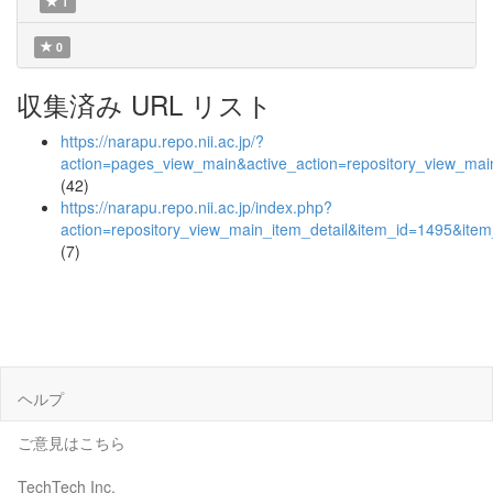
1
0
収集済み URL リスト
https://narapu.repo.nii.ac.jp/?
action=pages_view_main&active_action=repository_view_ma
(42)
https://narapu.repo.nii.ac.jp/index.php?
action=repository_view_main_item_detail&item_id=1495&it
(7)
ヘルプ
ご意見はこちら
TechTech Inc.