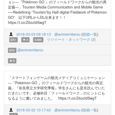
ョン―『Pokémon GO 』のフィールドワークからの観光の再
定義―」Tourism Media Communication and Mobile Game
──Redefining “Tourism”by Half-digital Fieldwork of“Pokemon
GO” 以下URLからDL出来ます！！
https://t.co/Z6ozIdSwgT
2018-03-03 09:18:13
@animemitarou
(
投稿一覧
)
リツイート・ネットワーク (2)
1
4
0.000
@animemitarou
2
0
「スマートフォンゲームの観光メディアコミュニケーション
―『Pokémon GO 』のフィールドワークからの観光の再定
義」『奈良県立大学研究季報』学生さんにも是非読んでいた
だきたいです。必修科目「フィールドワーク」のヒントにも
なるように書いてみました。 https://t.co/Z6ozIdSwgT
2018-03-02 10:17:43
@animemitarou
(
投稿一覧
)