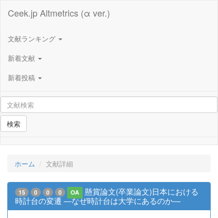
Ceek.jp Altmetrics (α ver.)
文献ランキング
新着文献
新着投稿
検索
ホーム
文献詳細
懸賞論文(卒業論文)日本における
15
0
0
0
OA
時計台の変遷 ―なぜ時計台は大学にあるのか―