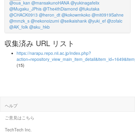
@oua_kan
@mansakunoHANA
@yukinagafelix
@Mugaku_JPhis
@The4thDiamond
@fukutaka
@CHACK0913
@heron_dt
@kokowmkoko
@mit0919Sahne
@mmzk_s
@nekonoizumi
@seikaishank
@yuki_ef
@zofalc
@AK_folk
@aku_hkb
収集済み URL リスト
https://narapu.repo.nii.ac.jp/index.php?
action=repository_view_main_item_detail&item_id=1649&it
(15)
ヘルプ
ご意見はこちら
TechTech Inc.