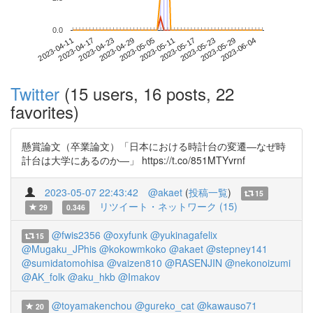
0.0
2023-05-29
2023-04-11
2023-04-29
2023-05-17
2023-06-04
2023-04-17
2023-05-05
2023-05-23
2023-04-23
2023-05-11
Twitter
(15 users, 16 posts, 22
favorites)
懸賞論文（卒業論文）「日本における時計台の変遷―なぜ時
計台は大学にあるのか―」 https://t.co/851MTYvrnf
2023-05-07 22:43:42
@akaet
(
投稿一覧
)
15
リツイート・ネットワーク (15)
29
0.346
@fwis2356
@oxyfunk
@yukinagafelix
15
@Mugaku_JPhis
@kokowmkoko
@akaet
@stepney141
@sumidatomohisa
@vaizen810
@RASENJIN
@nekonoizumi
@AK_folk
@aku_hkb
@Imakov
@toyamakenchou
@gureko_cat
@kawauso71
20