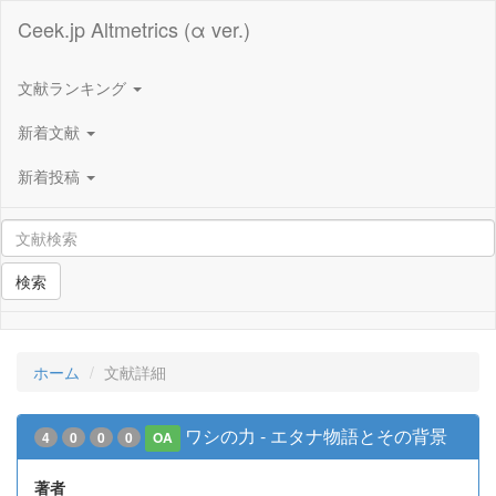
Ceek.jp Altmetrics (α ver.)
文献ランキング
新着文献
新着投稿
検索
ホーム
文献詳細
ワシの力 - エタナ物語とその背景
4
0
0
0
OA
著者