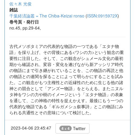
佐々木 光俊
雑誌
千葉経済論叢 = The Chiba-Keizai ronso
(
ISSN:0915972X
)
巻号頁・発行日
no.45, pp.29-64,
古代メソポタミアの代表的な物語の一つである「エタナ物
語」を採り上げ、その背後にある<ワシの力>という観念の重
要性に注目した。そして、この観念がシュメール文化の最初
期から確認され、変容・変化を遂げながら新アッシリア時代
の物語にまで引き継がれていることを、この物語の再読と他
の物語との連関を探ることによって明らかにすることを試み
た。この観念がもつ主権性との近縁性のために生じる他の諸
神との競合として「アンズー物語」をとらえる。またニヌル
タ神をワシの力や樹のイメージという「エタナ物語」の表象
を通して、この神格の特性を捉えかえす。最後にもう一つの
代表的な物語である「ギルガメシュ叙事詩」とこの物語にみ
られる共通性とその意味について検討した。
2023-04-06 23:45:47
Twitter
4 + 4