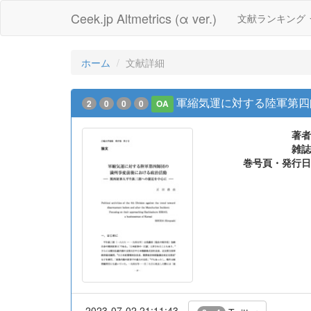
Ceek.jp Altmetrics (α ver.)
文献ランキング
ホーム
文献詳細
軍縮気運に対する陸軍第四
2
0
0
0
OA
著者
雑誌
巻号頁・発行日
2023-07-02 21:11:43