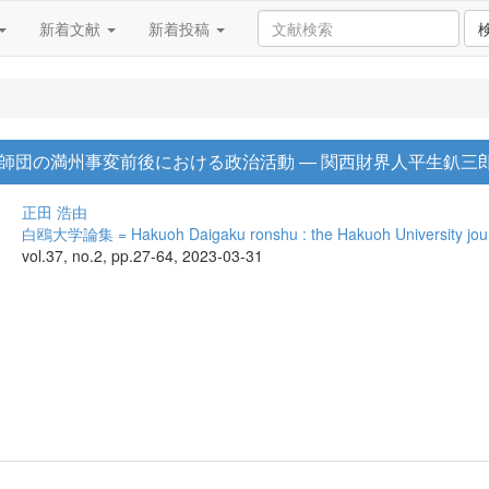
新着文献
新着投稿
師団の満州事変前後における政治活動 ― 関西財界人平生釟三
正田 浩由
白鴎大学論集 = Hakuoh Daigaku ronshu : the Hakuoh University jou
vol.37, no.2, pp.27-64, 2023-03-31