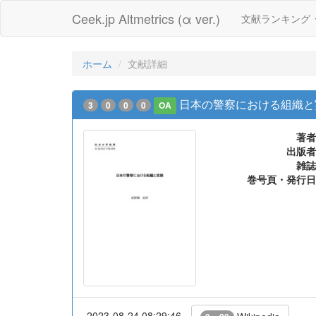
Ceek.jp Altmetrics (α ver.)
文献ランキング
ホーム
文献詳細
日本の警察における組織と
3
0
0
0
OA
著者
出版者
雑誌
巻号頁・発行日
2023-08-24 08:29:46