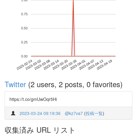
1.00
0.75
0.50
0.25
0.00
2023-04-13
2023-02-24
2023-03-14
2023-04-01
2023-04-19
2023-03-02
2023-03-20
2023-04-07
2023-03-08
2023-03-26
Twitter
(2 users, 2 posts, 0 favorites)
https://t.co/gmUwOqr5Hi
2023-03-24 09:19:36
@kz7va7
(
投稿一覧
)
収集済み URL リスト