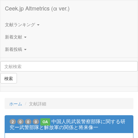
Ceek.jp Altmetrics (α ver.)
文献ランキング
新着文献
新着投稿
検索
ホーム
文献詳細
中国人民武装警察部隊に関する研
2
0
0
0
OA
究ー武警部隊と解放軍の関係と将来像一