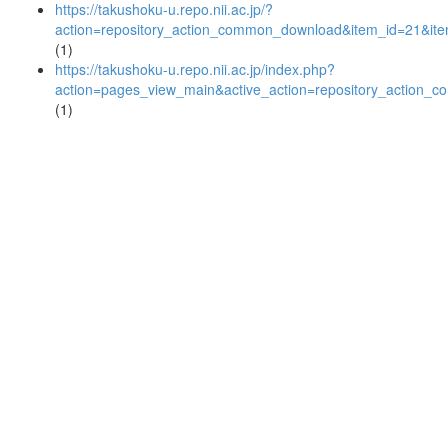
https://takushoku-u.repo.nii.ac.jp/?
action=repository_action_common_download&item_id=21&ite
(1)
https://takushoku-u.repo.nii.ac.jp/index.php?
action=pages_view_main&active_action=repository_action_
(1)