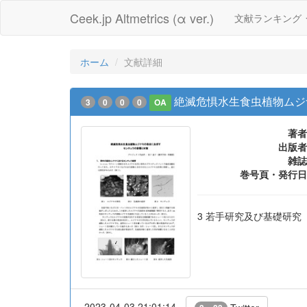
Ceek.jp Altmetrics (α ver.)
文献ランキング
ホーム
文献詳細
絶滅危惧水生食虫植物ムジ
3
0
0
0
OA
著者
出版者
雑誌
巻号頁・発行日
3 若手研究及び基礎研究
2023-04-03 21:01:14