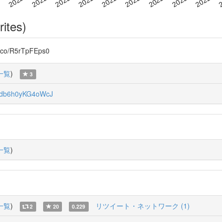
rites)
co/R5rTpFEps0
一覧
)
3
db6h0yKG4oWcJ
一覧
)
一覧
)
リツイート・ネットワーク (1)
2
20
0.229