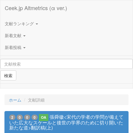
Ceek.jp Altmetrics (α ver.)
文献ランキング
新着文献
新着投稿
検索
ホーム
文献詳細
張舜徽<宋代の学者の学問が備えて
2
0
0
0
OA
いた広大なスケールと後世の学界のために切り開いた
新たな道>翻訳稿(上)