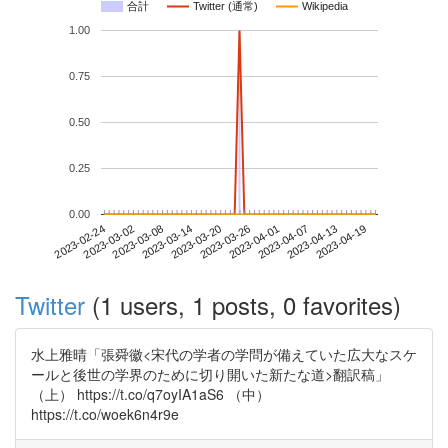
合計
Twitter (通常)
Wikipedia
1.00
0.75
0.50
0.25
0.00
2023-04-13
2023-02-24
2023-03-14
2023-04-01
2023-04-19
2023-03-02
2023-03-20
2023-04-07
2023-03-08
2023-03-26
Twitter
(1 users, 1 posts, 0 favorites)
水上雅晴「張舜徽<宋代の学者の学問が備えていた広大なスケ
ールと後世の学界のために切り開いた新たな道>翻訳稿」
（上） https://t.co/q7oyIA1aS6 （中）
https://t.co/woek6n4r9e