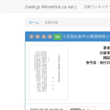
Ceek.jp Altmetrics (α ver.)
文献ランキング
ホーム
文献詳細
十五世紀前半の東国情勢と
7
0
0
0
OA
著者
出版者
雑誌
巻号頁・発行日
2023-05-06 00:00:15