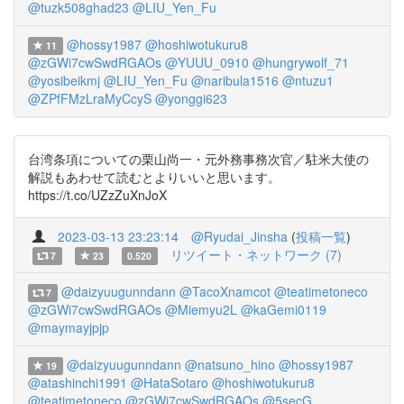
@tuzk508ghad23
@LIU_Yen_Fu
@hossy1987
@hoshiwotukuru8
11
@zGWi7cwSwdRGAOs
@YUUU_0910
@hungrywolf_71
@yosibeikmj
@LIU_Yen_Fu
@naribula1516
@ntuzu1
@ZPfFMzLraMyCcyS
@yonggi623
台湾条項についての栗山尚一・元外務事務次官／駐米大使の
解説もあわせて読むとよりいいと思います。
https://t.co/UZzZuXnJoX
2023-03-13 23:23:14
@Ryudai_Jinsha
(
投稿一覧
)
リツイート・ネットワーク (7)
7
23
0.520
@daizyuugunndann
@TacoXnamcot
@teatimetoneco
7
@zGWi7cwSwdRGAOs
@Miemyu2L
@kaGemi0119
@maymayjpjp
@daizyuugunndann
@natsuno_hino
@hossy1987
19
@atashinchi1991
@HataSotaro
@hoshiwotukuru8
@teatimetoneco
@zGWi7cwSwdRGAOs
@5secG