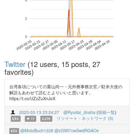
4
2
0
2023-04-04
2023-02-15
2023-03-05
2023-03-23
2023-04-10
2023-02-21
2023-03-11
2023-03-29
2023-02-27
2023-03-17
Twitter
(12 users, 15 posts, 27
favorites)
台湾条項についての栗山尚一・元外務事務次官／駐米大使の
解説もあわせて読むとよりいいと思います。
https://t.co/UZzZuXnJoX
2023-03-13 23:24:27
@Ryudai_Jinsha
(
投稿一覧
)
リツイート・ネットワーク (5)
6
17
0.270
@MotoBuch1228
@zGWi7cwSwdRGAOs
5