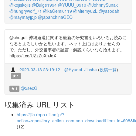
@kojiskojis
@Bulge1994
@YUUU_0910
@JohnnySunak
@hungrywolf_71
@kaGemi0119
@Miemyu2L
@yasodah
@maymayjpjp
@japanchinaGEO
@chogult 沖縄返還に関する最新の研究書をいろいろお読みに
なるとよろしいかと思います。ネット上にはありませんの
で。ただし、外交当事者の証言・解説くらいなら拾えます。
https://t.co/UZzZuXnJoX
2023-03-13 23:19:12
@Ryudai_Jinsha
(
投稿一覧
)
1
@5secG
1
収集済み URL リスト
https://jiia.repo.nii.ac.jp/?
action=repository_action_common_download&item_id=608&it
(12)