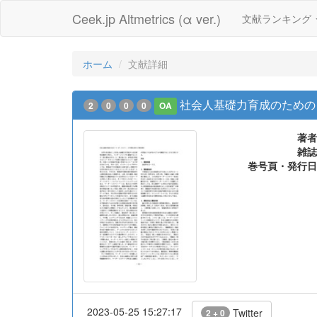
Ceek.jp Altmetrics (α ver.)
文献ランキング
ホーム
文献詳細
社会人基礎力育成のための
2
0
0
0
OA
著者
雑誌
巻号頁・発行日
2023-05-25 15:27:17
Twitter
2 + 0