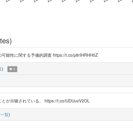
tes)
る予備的調査 https://t.co/p8rIHRHH0Z
覧
)
1
ている。 https://t.co/fJDUuvV2OL
稿一覧
)