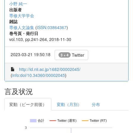
小野 純一
出版者
専修大学学会
雑誌
専修人文論集
(
ISSN:03864367
)
巻号頁・発行日
vol.103, pp.241-264, 2018-11-30
2023-03-21 19:50:18
Twitter
3 + 4
http://id.nii.ac.jp/1682/00002045/
(
info:doi/10.34360/00002045
)
言及状況
変動（ピーク前後）
変動（月別）
分布
合計
Twitter (通常)
Twitter (RT)
3