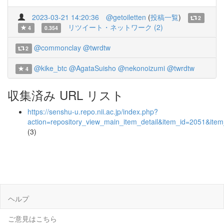
2023-03-21 14:20:36
@getoiletten
(
投稿一覧
)
2
リツイート・ネットワーク (2)
4
0.354
@commonclay
@twrdtw
2
@kike_btc
@AgataSuisho
@nekonoizumi
@twrdtw
4
収集済み URL リスト
https://senshu-u.repo.nii.ac.jp/index.php?
action=repository_view_main_item_detail&item_id=2051&it
(3)
ヘルプ
ご意見はこちら