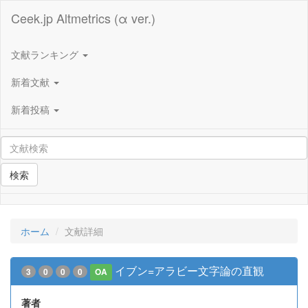
Ceek.jp Altmetrics (α ver.)
文献ランキング
新着文献
新着投稿
検索
ホーム
文献詳細
イブン=アラビー文字論の直観
3
0
0
0
OA
著者