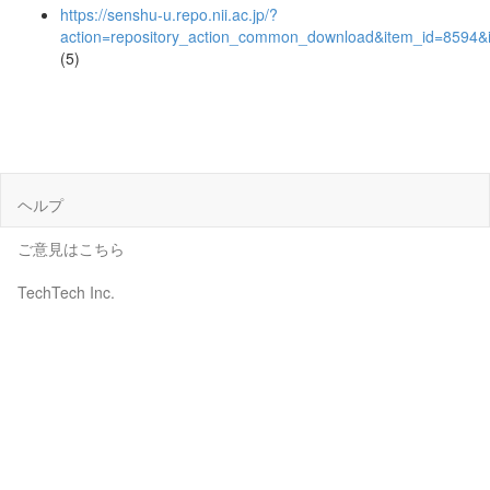
https://senshu-u.repo.nii.ac.jp/?
action=repository_action_common_download&item_id=8594&i
(5)
ヘルプ
ご意見はこちら
TechTech Inc.