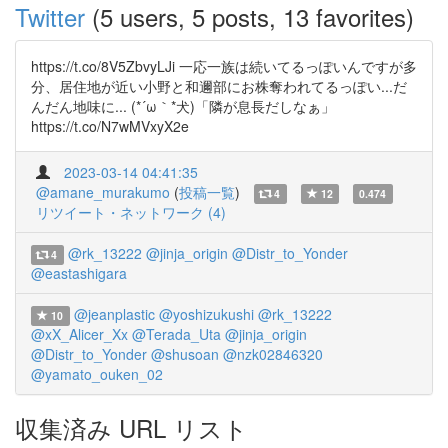
Twitter
(5 users, 5 posts, 13 favorites)
https://t.co/8V5ZbvyLJi 一応一族は続いてるっぽいんですが多
分、居住地が近い小野と和邇部にお株奪われてるっぽい...だ
んだん地味に... (*´ω｀*犬)「隣が息長だしなぁ」
https://t.co/N7wMVxyX2e
2023-03-14 04:41:35
@amane_murakumo
(
投稿一覧
)
4
12
0.474
リツイート・ネットワーク (4)
@rk_13222
@jinja_origin
@Distr_to_Yonder
4
@eastashigara
@jeanplastic
@yoshizukushi
@rk_13222
10
@xX_Alicer_Xx
@Terada_Uta
@jinja_origin
@Distr_to_Yonder
@shusoan
@nzk02846320
@yamato_ouken_02
収集済み URL リスト