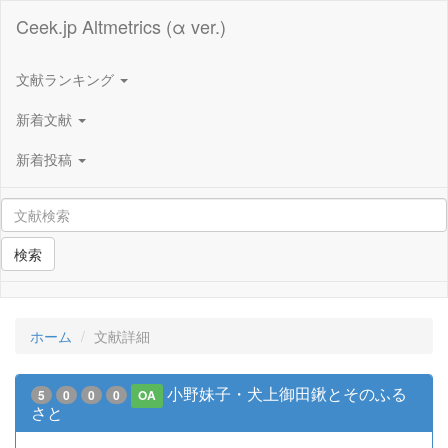
Ceek.jp Altmetrics (α ver.)
文献ランキング
新着文献
新着投稿
検索
ホーム
文献詳細
小野妹子・犬上御田鍬とそのふる
5
0
0
0
OA
さと