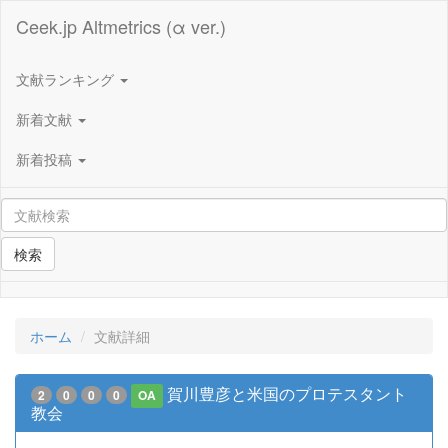
Ceek.jp Altmetrics (α ver.)
文献ランキング
新着文献
新着投稿
検索
ホーム
文献詳細
賀川豊彦と米国のプロテスタント
2
0
0
0
OA
教会