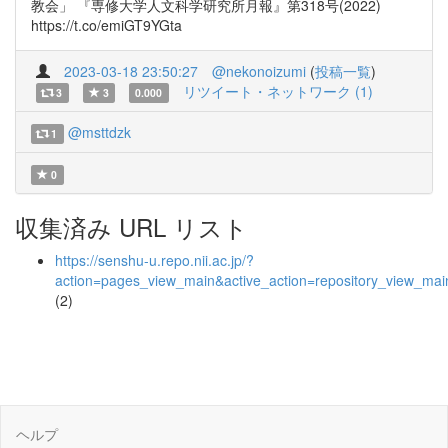
教会」 『専修大学人文科学研究所月報』第318号(2022)
https://t.co/emiGT9YGta
2023-03-18 23:50:27
@nekonoizumi
(
投稿一覧
)
リツイート・ネットワーク (1)
3
3
0.000
@msttdzk
1
0
収集済み URL リスト
https://senshu-u.repo.nii.ac.jp/?
action=pages_view_main&active_action=repository_view_ma
(2)
ヘルプ