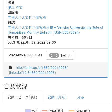
著者
堀江 洋文
出版者
専修大学人文科学研究所
雑誌
専修大学人文科学研究所月報 = Senshu University Institute of
Humanities Monthly Bulletin
(
ISSN:03878694
)
巻号頁・発行日
vol.318, pp.61-89, 2022-09-30
2023-03-18 23:53:41
Twitter
2 + 0
http://id.nii.ac.jp/1682/00012956/
(
info:doi/10.34360/00012956
)
言及状況
変動（ピーク前後）
変動（月別）
分布
合計
Twitter (通常)
Twitter (RT)