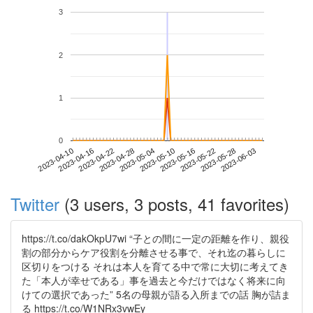
3
2
1
0
2023-05-28
2023-04-10
2023-04-28
2023-05-16
2023-06-03
2023-04-16
2023-05-04
2023-05-22
2023-04-22
2023-05-10
Twitter
(3 users, 3 posts, 41 favorites)
https://t.co/dakOkpU7wi “子との間に一定の距離を作り、親役
割の部分からケア役割を分離させる事で、それ迄の暮らしに
区切りをつける それは本人を育てる中で常に大切に考えてき
た「本人が幸せである」事を過去と今だけではなく将来に向
けての選択であった” 5名の母親が語る入所までの話 胸が詰ま
る https://t.co/W1NRx3vwEy