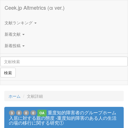
Ceek.jp Altmetrics (α ver.)
文献ランキング
新着文献
新着投稿
検索
ホーム
文献詳細
重度知的障害者のグループホーム
3
0
0
0
OA
入居に対する親の態度 -重度知的障害のある人の生活
の場の移行に関する研究①