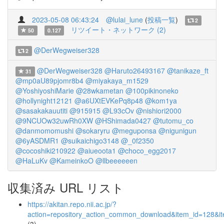
2023-05-08 06:43:24
@lulai_lune
(
投稿一覧
)
2
リツイート・ネットワーク (2)
50
0.127
@DerWegweiser328
2
@DerWegweiser328
@Haruto26493167
@tanikaze_ft
31
@mp0aU89pjomr8b4
@miyakaya_m1529
@YoshiyoshiMarie
@28wkametan
@100pikinoneko
@hollynight12121
@a6UXtEVKePq8p48
@kom1ya
@sasakakauutiti
@915915
@L93cOv
@nishiori2000
@9NCUOw32uwRh0XW
@HShimada0427
@tutomu_co
@danmomomushi
@sokaryru
@meguponsa
@nigunigun
@6yASDMR1
@suikaichigo3148
@_0f2350
@cocoshiki210922
@aiueoota1
@choco_egg2017
@HaLuKv
@KameinkoO
@llbeeeeeen
収集済み URL リスト
https://akitan.repo.nii.ac.jp/?
action=repository_action_common_download&item_id=128&it