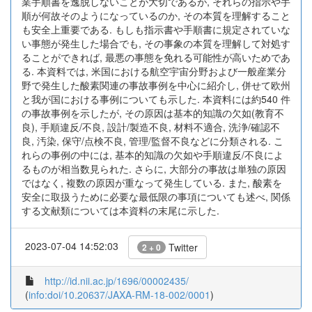
業手順書を逸脱しないことが大切であるが, それらの指示や手
順が何故そのようになっているのか, その本質を理解すること
も安全上重要である. もしも指示書や手順書に規定されていな
い事態が発生した場合でも, その事象の本質を理解して対処す
ることができれば, 最悪の事態を免れる可能性が高いためであ
る. 本資料では, 米国における航空宇宙分野および一般産業分
野で発生した酸素関連の事故事例を中心に紹介し, 併せて欧州
と我が国における事例についても示した. 本資料には約540 件
の事故事例を示したが, その原因は基本的知識の欠如(教育不
良), 手順違反/不良, 設計/製造不良, 材料不適合, 洗浄/確認不
良, 汚染, 保守/点検不良, 管理/監督不良などに分類される. こ
れらの事例の中には, 基本的知識の欠如や手順違反/不良によ
るものが相当数見られた. さらに, 大部分の事故は単独の原因
ではなく, 複数の原因が重なって発生している. また, 酸素を
安全に取扱うために必要な最低限の事項についても述べ, 関係
する文献類については本資料の末尾に示した.
2023-07-04 14:52:03
Twitter
2 + 0
http://id.nii.ac.jp/1696/00002435/
(
info:doi/10.20637/JAXA-RM-18-002/0001
)