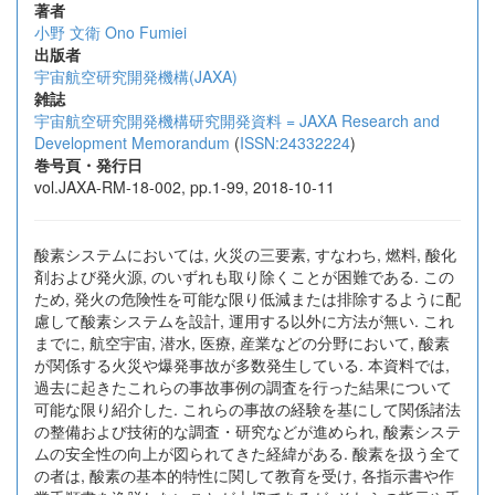
著者
小野 文衛
Ono Fumiei
出版者
宇宙航空研究開発機構(JAXA)
雑誌
宇宙航空研究開発機構研究開発資料 = JAXA Research and
Development Memorandum
(
ISSN:24332224
)
巻号頁・発行日
vol.JAXA-RM-18-002, pp.1-99, 2018-10-11
酸素システムにおいては, 火災の三要素, すなわち, 燃料, 酸化
剤および発火源, のいずれも取り除くことが困難である. この
ため, 発火の危険性を可能な限り低減または排除するように配
慮して酸素システムを設計, 運用する以外に方法が無い. これ
までに, 航空宇宙, 潜水, 医療, 産業などの分野において, 酸素
が関係する火災や爆発事故が多数発生している. 本資料では,
過去に起きたこれらの事故事例の調査を行った結果について
可能な限り紹介した. これらの事故の経験を基にして関係諸法
の整備および技術的な調査・研究などが進められ, 酸素システ
ムの安全性の向上が図られてきた経緯がある. 酸素を扱う全て
の者は, 酸素の基本的特性に関して教育を受け, 各指示書や作