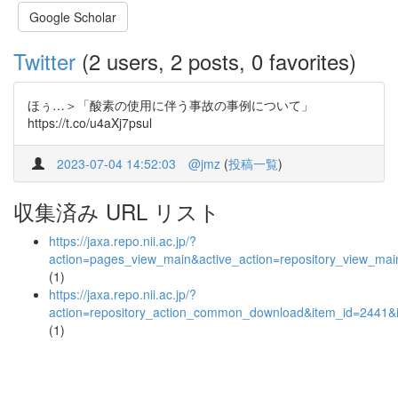
Google Scholar
Twitter
(2 users, 2 posts, 0 favorites)
ほぅ…＞「酸素の使用に伴う事故の事例について」
https://t.co/u4aXj7psul
2023-07-04 14:52:03
@jmz
(
投稿一覧
)
収集済み URL リスト
https://jaxa.repo.nii.ac.jp/?
action=pages_view_main&active_action=repository_view_ma
(1)
https://jaxa.repo.nii.ac.jp/?
action=repository_action_common_download&item_id=2441&i
(1)