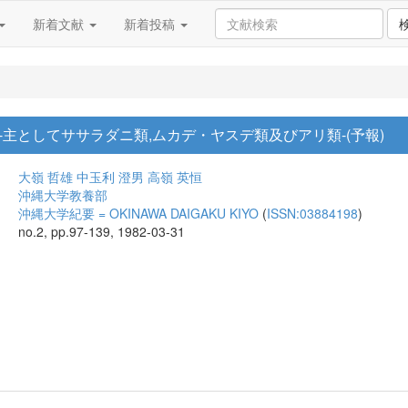
新着文献
新着投稿
主としてササラダニ類,ムカデ・ヤスデ類及びアリ類-(予報)
大嶺 哲雄
中玉利 澄男
高嶺 英恒
沖縄大学教養部
沖縄大学紀要 = OKINAWA DAIGAKU KIYO
(
ISSN:03884198
)
no.2, pp.97-139, 1982-03-31