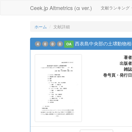
Ceek.jp Altmetrics (α ver.)
文献ランキング
ホーム
文献詳細
西表島中央部の土壌動物相-
4
0
0
0
OA
著者
出版者
雑誌
巻号頁・発行日