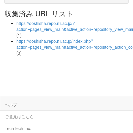
収集済み URL リスト
https://doshisha.repo.nii.ac.jp/?
action=pages_view_main&active_action=repository_view_ma
(1)
https://doshisha.repo.nii.ac.jp/index.php?
action=pages_view_main&active_action=repository_action_
(3)
ヘルプ
ご意見はこちら
TechTech Inc.