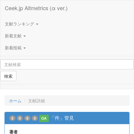
Ceek.jp Altmetrics (α ver.)
文献ランキング
新着文献
新着投稿
検索
ホーム
文献詳細
「件」管見
3
0
0
0
OA
著者