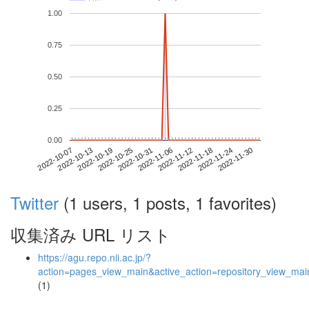
1.00
0.75
0.50
0.25
0.00
2022-11-24
2022-10-07
2022-10-25
2022-11-12
2022-11-30
2022-10-13
2022-10-31
2022-11-18
2022-10-19
2022-11-06
Twitter
(1 users, 1 posts, 1 favorites)
収集済み URL リスト
https://agu.repo.nii.ac.jp/?
action=pages_view_main&active_action=repository_view_ma
(1)