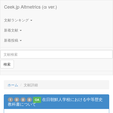
Ceek.jp Altmetrics (α ver.)
文献ランキング
新着文献
新着投稿
検索
ホーム
文献詳細
在日朝鮮人学校における中等歴史
1
0
0
0
OA
教科書について