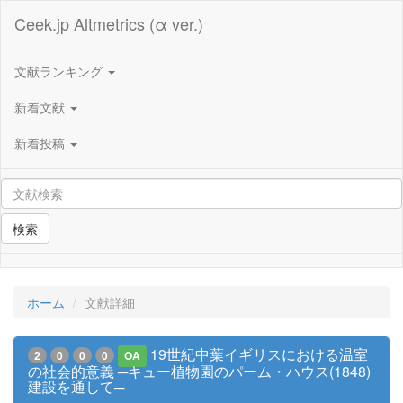
Ceek.jp Altmetrics (α ver.)
文献ランキング
新着文献
新着投稿
検索
ホーム
文献詳細
19世紀中葉イギリスにおける温室
2
0
0
0
OA
の社会的意義 ─キュー植物園のパーム・ハウス(1848)
建設を通して─