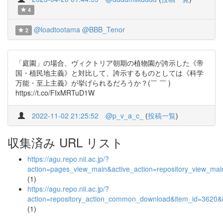
4
@loadtootama
@BBB_Tenor
2
「庭園」の場合、ヴィクトリア朝期の植物園が誇示した《帝
国・植民地主義》と対比して、誇示するものとしては《科学
万能・至上主義》が挙げられるだろうか？(￣ ￣ )
https://t.co/FIxMRTuD1W
2022-11-02 21:25:52
@p_v_a_c_
(
投稿一覧
)
収集済み URL リスト
https://agu.repo.nii.ac.jp/?
action=pages_view_main&active_action=repository_view_ma
(1)
https://agu.repo.nii.ac.jp/?
action=repository_action_common_download&item_id=3620&i
(1)