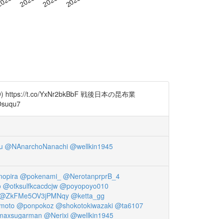
tps://t.co/YxNr2bkBbF 戦後日本の昆布業
suqu7
u
@NAnarchoNanachi
@wellkin1945
opira
@pokenami_
@NerotanprprB_4
o
@otksulfkcacdcjw
@poyopoyo010
@ZkFMe5OV3jPMNqy
@ketta_gg
moto
@ponpokoz
@shokotokiwazaki
@ta6107
axsugarman
@Nerixi
@wellkin1945