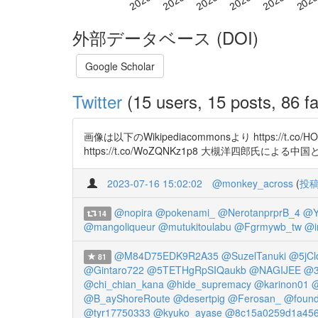
外部データベース (DOI)
Google Scholar
Twitter
(15 users, 15 posts, 86 fa
画像は以下のWikipediacommonsより https://t.
https://t.co/WoZQNKz1p8 大槻洋四郎氏による
2023-07-16 15:02:02
@monkey_across
(
投
@nopira
@pokenami_
@NerotanprprB_4
@Y
14
@mangoliqueur
@mutukitoulabu
@Fgrmywb_tw
@i
@M84D75EDK9R2A35
@SuzelTanuki
@5jCl
81
@Gintaro722
@5TETHgRpSIQaukb
@NAGIJEE
@3
@chi_chian_kana
@hide_supremacy
@karinon01
@
@B_ayShoreRoute
@desertpig
@Ferosan_
@foun
@tyr17750333
@kyuko_ayase
@8c15a0259d1a45