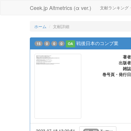
Ceek.jp Altmetrics (α ver.)
文献ランキング
ホーム
文献詳細
戦後日本のコンブ業
15
0
0
0
OA
著者
出版者
雑誌
巻号頁・発行日
2023-07-18 13:20:51