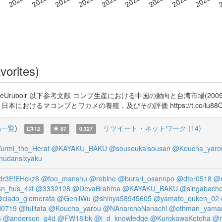
vorites)
co/HOeUrubolr 以下参考文献 コンブ生産における中国の動向と台湾市場(2009) ht
中国と日本におけるマコンブとワカメの養殖，及びその評価 https://t.co/iu88O
稿一覧
)
リツイート・ネットワーク (14)
12
87
0.327
urmi_the_Herat
@KAYAKU_BAKU
@sousoukaisousan
@Koucha_yaro
nudansixyaku
dr3EfEHckz8
@foo_manshu
@rebine
@burari_osannpo
@dter0518
@n
n_hus_4st
@3332128
@DevaBrahma
@KAYAKU_BAKU
@singabach
clado_glomerata
@GenliWu
@shinya58945605
@yamato_ouken_02
d0719
@fulitata
@Koucha_yarou
@NAnarchoNanachi
@othman_yama
6
@anderson_g4d
@FW18ibk
@j_d_knowledge
@KurokawaKotoha
@m